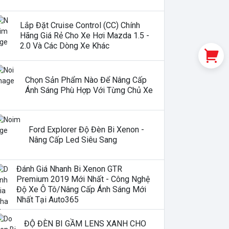
Lắp Đặt Cruise Control (CC) Chính
Hãng Giá Rẻ Cho Xe Hơi Mazda 1.5 -
2.0 Và Các Dòng Xe Khác
Chọn Sản Phẩm Nào Để Nâng Cấp
Ánh Sáng Phù Hợp Với Từng Chủ Xe
Ford Explorer Độ Đèn Bi Xenon -
Nâng Cấp Led Siêu Sang
Đánh Giá Nhanh Bi Xenon GTR
Premium 2019 Mới Nhất - Công Nghệ
Độ Xe Ô Tô/nâng Cấp Ánh Sáng Mới
Nhất Tại Auto365
ĐỘ ĐÈN BI GẦM LENS XANH CHO