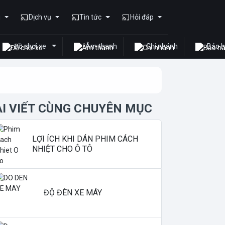
u
Dịch vụ
Tin tức
Hỏi đáp
Đồ chơi xe
Âm thanh
Chi nhánh
Bảo 
ÀI VIẾT CÙNG CHUYÊN MỤC
LỢI ÍCH KHI DÁN PHIM CÁCH
NHIỆT CHO Ô TÔ
ĐỘ ĐÈN XE MÁY