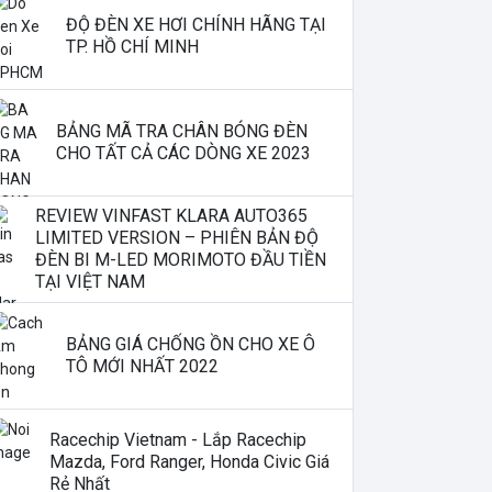
ĐỘ ĐÈN XE HƠI CHÍNH HÃNG TẠI
TP. HỒ CHÍ MINH
BẢNG MÃ TRA CHÂN BÓNG ĐÈN
CHO TẤT CẢ CÁC DÒNG XE 2023
REVIEW VINFAST KLARA AUTO365
LIMITED VERSION – PHIÊN BẢN ĐỘ
ĐÈN BI M-LED MORIMOTO ĐẦU TIỀN
TẠI VIỆT NAM
BẢNG GIÁ CHỐNG ỒN CHO XE Ô
TÔ MỚI NHẤT 2022
Racechip Vietnam - Lắp Racechip
Mazda, Ford Ranger, Honda Civic Giá
Rẻ Nhất