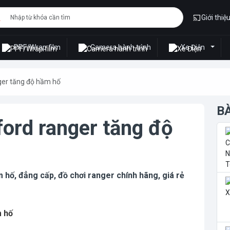
Giới thiệ
PPF/Wrap film
Camera hành trình
Xe Điện
nger tăng độ hầm hố
B
ford ranger tăng độ
 hố, đẳng cấp, đồ chơi ranger chính hãng, giá rẻ
m hố