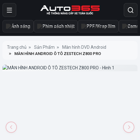
Ánh sáng
Phim cách nhiệt
PPF/Wrap film
Camer
Trang chủ
Sản Phẩm
Màn hình DVD Android
MÀN HÌNH ANDROID Ô TÔ ZESTECH Z800 PRO