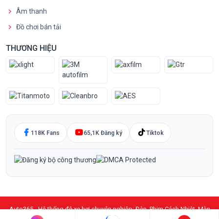
Âm thanh
Đồ chơi bán tải
THƯƠNG HIỆU
118K Fans
65,1K Đăng ký
Tiktok
Auto365 - Hệ thống độ xe hơi chuyên nghiệp: Đèn, Phim Cách Nhiệt, Màn
Hình DVD Android, PPF