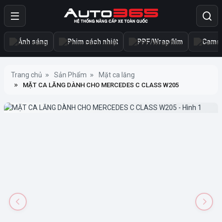
Ánh sáng
Phim cách nhiệt
PPF/Wrap film
Camer
Trang chủ
Sản Phẩm
Mặt ca lăng
MẶT CA LĂNG DÀNH CHO MERCEDES C CLASS W205