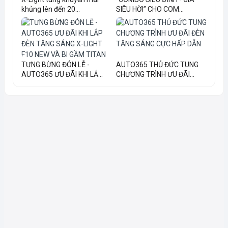
khủng lên đến 20...
SIÊU HỜI” CHO COM...
TƯNG BỪNG ĐÓN LỄ -
AUTO365 THỦ ĐỨC TUNG
AUTO365 ƯU ĐÃI KHI LẮ...
CHƯƠNG TRÌNH ƯU ĐÃI...