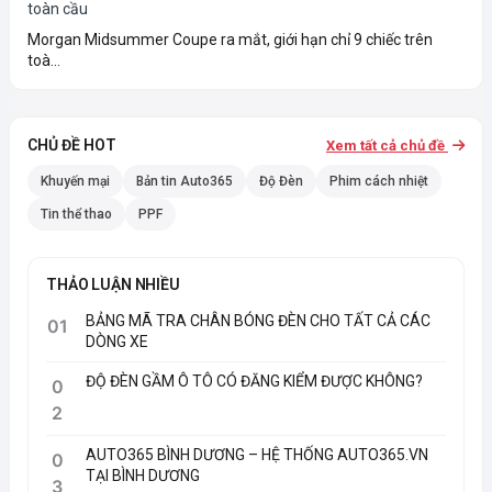
Morgan Midsummer Coupe ra mắt, giới hạn chỉ 9 chiếc trên
toà...
CHỦ ĐỀ HOT
Xem tất cả chủ đề
Khuyến mại
Bản tin Auto365
Độ Đèn
Phim cách nhiệt
Tin thể thao
PPF
THẢO LUẬN NHIỀU
BẢNG MÃ TRA CHÂN BÓNG ĐÈN CHO TẤT CẢ CÁC
01
DÒNG XE
ĐỘ ĐÈN GẦM Ô TÔ CÓ ĐĂNG KIỂM ĐƯỢC KHÔNG?
0
2
AUTO365 BÌNH DƯƠNG – HỆ THỐNG AUTO365.VN
0
TẠI BÌNH DƯƠNG
3