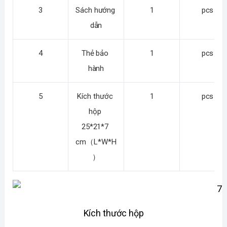
3
Sách hướng 
1
pcs
dẫn
4
Thẻ bảo 
1
pcs
hành
5
Kích thước 
1
pcs
hộp 
25*21*7 
cm（L*W*H
）
Kích thước hộp