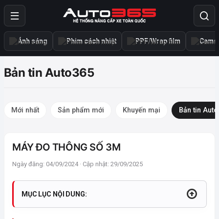
Ánh sáng
Phim cách nhiệt
PPF/Wrap film
Camer
Bản tin Auto365
Mới nhất
Sản phẩm mới
Khuyến mại
Bản tin Aut
MÁY ĐO THÔNG SỐ 3M
Ngày đăng: 04/09/2024 · Cập nhật: 29/09/2025
MỤC LỤC NỘI DUNG: