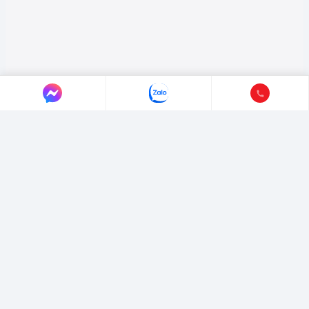
LIÊN HỆ AUTO365
Địa chỉ:
4/4/1/7 Đường Số 3, Phường Hiệp Bình, TP. Hồ Chí Minh.
Hotline:
0365365911
-
0365365365
Email:
marketing@365group.com.vn