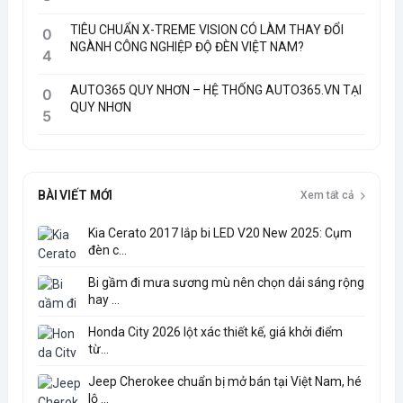
TIÊU CHUẨN X-TREME VISION CÓ LÀM THAY ĐỔI
0
NGÀNH CÔNG NGHIỆP ĐỘ ĐÈN VIỆT NAM?
4
AUTO365 QUY NHƠN – HỆ THỐNG AUTO365.VN TẠI
0
QUY NHƠN
5
BÀI VIẾT MỚI
Xem tất cả
Kia Cerato 2017 lắp bi LED V20 New 2025: Cụm
đèn c...
Bi gầm đi mưa sương mù nên chọn dải sáng rộng
hay ...
Honda City 2026 lột xác thiết kế, giá khởi điểm
từ...
Jeep Cherokee chuẩn bị mở bán tại Việt Nam, hé
lộ ...