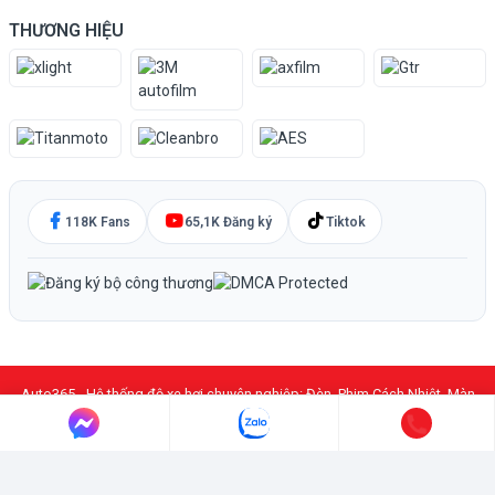
THƯƠNG HIỆU
118K Fans
65,1K Đăng ký
Tiktok
Auto365 - Hệ thống độ xe hơi chuyên nghiệp: Đèn, Phim Cách Nhiệt, Màn
Hình DVD Android, PPF