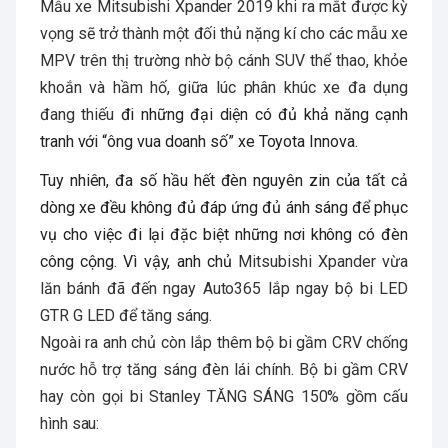
Mẫu xe Mitsubishi Xpander 2019 khi ra mắt được kỳ
vọng sẽ trở thành một đối thủ nặng kí cho các mẫu xe
MPV trên thị trường nhờ bộ cánh SUV thể thao, khỏe
khoắn và hầm hố, giữa lúc phân khúc xe đa dụng
đang thiếu
đi những đại diện có đủ khả năng cạnh
tranh với “ông vua doanh số” xe Toyota Innova.
Tuy nhiên, đa số hầu hết đèn nguyên zin của tất cả
dòng xe đều không đủ đáp ứng đủ ánh sáng để phục
vụ cho việc đi lại đặc biệt những nơi không có đèn
công cộng. Vì vậy, anh chủ
Mitsubishi Xpander vừa
lăn bánh đã đến ngay Auto365 lắp ngay bộ bi LED
GTR G LED để tăng sáng.
Ngoài ra anh chủ còn lắp thêm bộ bi gầm CRV chống
nước hỗ trợ tăng sáng đèn lái chính. Bộ bi gầm CRV
hay còn gọi bi Stanley TĂNG SÁNG 150% gồm cấu
hình sau: