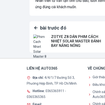
Nhân viên tư vấn tận tình chu đáo, luôn xem
ứng đúng cái khách muốn.
bài trước đó
ZOTYE Z8 DÁN PHIM CÁCH
NHIỆT SOLAR MASTER ĐÁNH
BAY NẮNG NÓNG
LIÊN HỆ AUTO365
VỀ CHÚNG
Giới thi
Địa chỉ:
4/4/1/7 Đường Số 3,
Phường Hiệp Bình, TP. Hồ Chí Minh.
Điều kh
Hotline:
0365365911
-
Chính sá
0365365365
Auto36
Chính sá
Email: