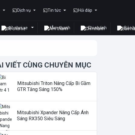
u
Dịch vụ
Tin tức
Hỏi đáp
Đồ chơi xe
Âm thanh
Chi nhánh
Bảo 
ÀI VIẾT CÙNG CHUYÊN MỤC
Mitsubishi Triton Nâng Cấp Bi Gầm
GTR Tăng Sáng 150%
Mitsubishi Xpander Nâng Cấp Ánh
Sáng RX350 Siêu Sáng