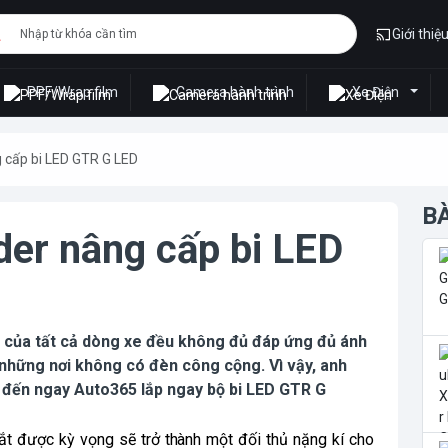
Giới thiệ
PPF/Wrap film
Camera hành trình
Xe Điện
 cấp bi LED GTR G LED
B
der nâng cấp bi LED
n của tất cả dòng xe đều không đủ đáp ứng đủ ánh
t những nơi không có đèn công cộng. Vì vậy, anh
 đến ngay Auto365 lắp ngay bộ bi LED GTR G
t được kỳ vọng sẽ trở thành một đối thủ nặng kí cho