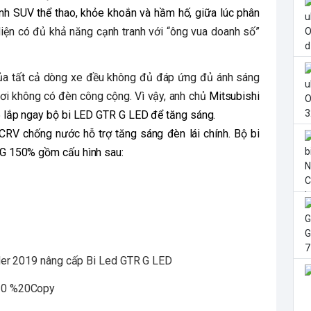
nh SUV thể thao, khỏe khoắn và hầm hố, giữa lúc phân
iện có đủ khả năng cạnh tranh với “ông vua doanh số”
của tất cả dòng xe đều không đủ đáp ứng đủ ánh sáng
nơi không có đèn công cộng. Vì vậy, anh chủ
Mitsubishi
 lắp ngay bộ bi LED GTR G LED để tăng sáng.
CRV chống nước hỗ trợ tăng sáng đèn lái chính. Bộ bi
G 150% gồm cấu hình sau:
der 2019 nâng cấp Bi Led GTR G LED