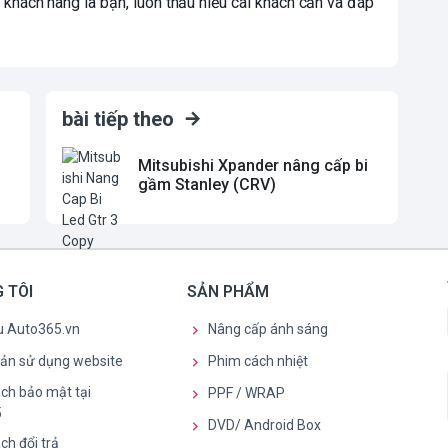
 khách hàng là bạn, luôn thấu hiểu cái khách cần và đáp
bài tiếp theo
Mitsubishi Xpander nâng cấp bi
gầm Stanley (CRV)
 TÔI
SẢN PHẨM
ệu Auto365.vn
Nâng cấp ánh sáng
oản sử dụng website
Phim cách nhiệt
ch bảo mật tại
PPF / WRAP
5
DVD/ Android Box
ch đổi trả