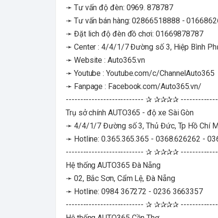
➛ Tư vấn độ đèn: 0969. 878787
➛ Tư vấn bán hàng: 02866518888 - 016686
➛ Đặt lich độ đèn đồ chơi: 01669878787
➛ Center : 4/4/1/7 Đường số 3, Hiệp Bình P
➛ Website : Auto365.vn
➛ Youtube : Youtube.com/c/ChannelAuto365
➛ Fanpage : Facebook.com/Auto365.vn/
--------------------------- ✰ ✰✰✰✰ -------------
Trụ sở chính AUTO365 - độ xe Sài Gòn
➛ 4/4/1/7 Đường số 3, Thủ Đức, Tp Hồ Chí M
➛ Hotline: 0.365.365.365 - 0368.626262 - 0
--------------------------- ✰ ✰✰✰✰ -------------
Hệ thống AUTO365 Đà Nẵng
➛ 02, Bắc Sơn, Cẩm Lệ, Đà Nẵng
➛ Hotline: 0984 367272 - 0236 3663357
--------------------------- ✰ ✰✰✰✰ -------------
Hệ thống AUTO365 Cần Thơ