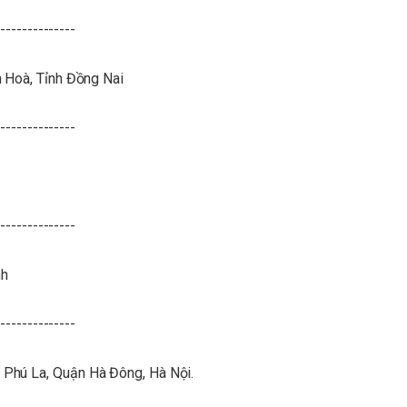
--------------
n Hoà, Tỉnh Đồng Nai
--------------
--------------
nh
--------------
Phú La, Quận Hà Đông, Hà Nội.