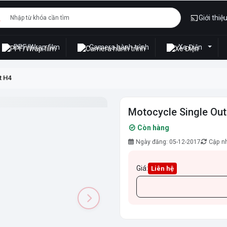
Giới thiệ
PPF/Wrap film
Camera hành trình
Xe Điện
t H4
Motocycle Single Out
Còn hàng
Ngày đăng: 05-12-2017
Cập nh
Giá:
Liên hệ