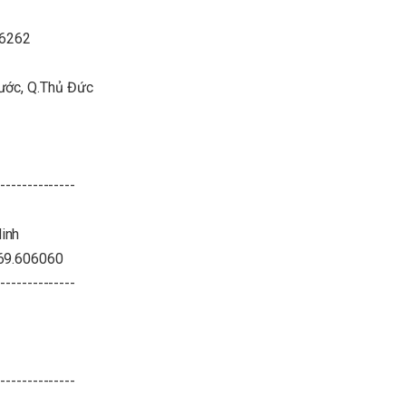
26262
hước, Q.Thủ Đức
--------------
inh
369.606060
--------------
--------------