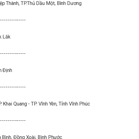
ệp Thành, TP.Thủ Dầu Một, Bình Dương
--------------
k Lăk
--------------
h Định
--------------
 Khai Quang - TP. Vĩnh Yên, Tỉnh Vĩnh Phúc
--------------
n Bình, Đồng Xoài, Bình Phước