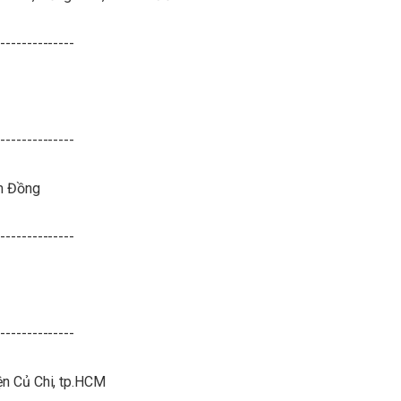
--------------
--------------
âm Đồng
--------------
--------------
yện Củ Chi, tp.HCM