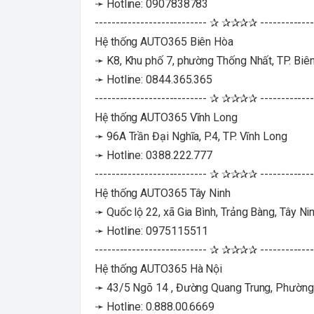
➛ Hotline: 0907838783
--------------------------- ✰ ✰✰✰✰ -------------
Hệ thống AUTO365 Biên Hòa
➛ K8, Khu phố 7, phường Thống Nhất, TP. Biê
➛ Hotline: 0844.365.365
--------------------------- ✰ ✰✰✰✰ -------------
Hệ thống AUTO365 Vĩnh Long
➛ 96A Trần Đại Nghĩa, P.4, TP. Vĩnh Long
➛ Hotline: 0388.222.777
--------------------------- ✰ ✰✰✰✰ -------------
Hệ thống AUTO365 Tây Ninh
➛ Quốc lộ 22, xã Gia Bình, Trảng Bàng, Tây Ni
➛ Hotline: 0975115511
--------------------------- ✰ ✰✰✰✰ -------------
Hệ thống AUTO365 Hà Nội
➛ 43/5 Ngõ 14 , Đường Quang Trung, Phường 
➛ Hotline: 0.888.00.6669