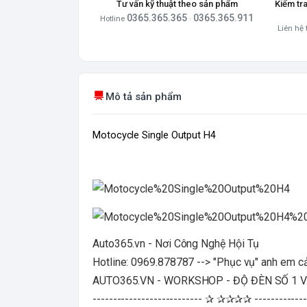
Tư vấn kỹ thuật theo sản phẩm
Kiểm tr
0365.365.365
0365.365.911
Hotline
·
Liên hệ 
Mô tả sản phẩm
Motocycle Single Output H4
Auto365.vn - Nơi Công Nghệ Hội Tụ
Hotline: 0969.878787 --> "Phục vụ" anh em c
AUTO365.VN - WORKSHOP - ĐỘ ĐÈN SỐ 1 
--------------------------- ✰ ✰✰✰✰ -------------