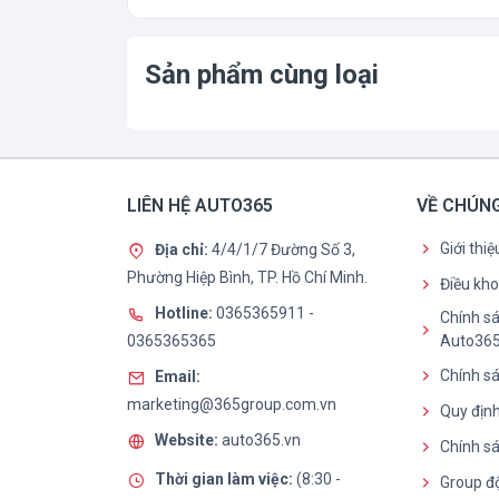
Sản phẩm cùng loại
LIÊN HỆ AUTO365
VỀ CHÚNG
Giới thi
Địa chỉ:
4/4/1/7 Đường Số 3,
Phường Hiệp Bình, TP. Hồ Chí Minh.
Điều kh
Hotline:
0365365911
-
Chính sá
0365365365
Auto36
Chính sá
Email:
marketing@365group.com.vn
Quy định
Website:
auto365.vn
Chính s
Thời gian làm việc:
(8:30 -
Group đ