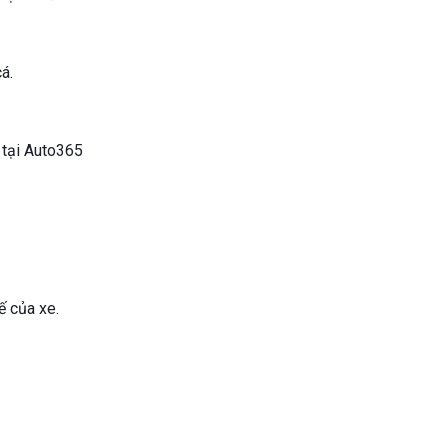
cá.
 tại Auto365
ế của xe.