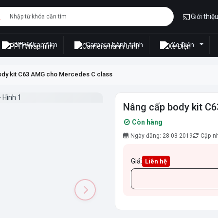
Giới thiệ
PPF/Wrap film
Camera hành trình
Xe Điện
dy kit C63 AMG cho Mercedes C class
Nâng cấp body kit C
Còn hàng
Ngày đăng: 28-03-2019
Cập nh
Giá:
Liên hệ