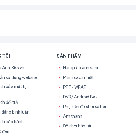
 TÔI
SẢN PHẨM
ệu Auto365.vn
Nâng cấp ánh sáng
oản sử dụng website
Phim cách nhiệt
ch bảo mật tại
PPF / WRAP
5
DVD/ Android Box
ch đổi trả
Phụ kiện đồ chơi xe hơi
 đăng bình luận
Âm thanh
ách bảo hành
Đồ chơi bán tải
ộ đèn