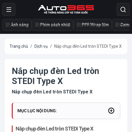
Ánh sáng
Phim cách nhiệt
PPF/Wrap film
Camer
Trang chủ
Dịch vụ
Nắp chụp đèn Led tròn STEDI Type X
Nắp chụp đèn Led tròn
STEDI Type X
Nắp chụp đèn Led tròn STEDI Type X
MỤC LỤC NỘI DUNG:
Nắp chụp đèn Led tròn STEDI Type X