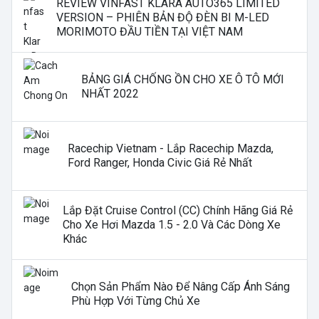
REVIEW VINFAST KLARA AUTO365 LIMITED
VERSION – PHIÊN BẢN ĐỘ ĐÈN BI M-LED
MORIMOTO ĐẦU TIỀN TẠI VIỆT NAM
BẢNG GIÁ CHỐNG ỒN CHO XE Ô TÔ MỚI
NHẤT 2022
Racechip Vietnam - Lắp Racechip Mazda,
Ford Ranger, Honda Civic Giá Rẻ Nhất
Lắp Đặt Cruise Control (CC) Chính Hãng Giá Rẻ
Cho Xe Hơi Mazda 1.5 - 2.0 Và Các Dòng Xe
Khác
Chọn Sản Phẩm Nào Để Nâng Cấp Ánh Sáng
Phù Hợp Với Từng Chủ Xe