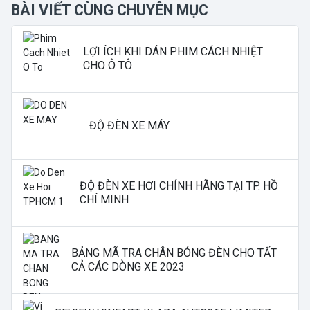
BÀI VIẾT CÙNG CHUYÊN MỤC
LỢI ÍCH KHI DÁN PHIM CÁCH NHIỆT
CHO Ô TÔ
ĐỘ ĐÈN XE MÁY
ĐỘ ĐÈN XE HƠI CHÍNH HÃNG TẠI TP. HỒ
CHÍ MINH
BẢNG MÃ TRA CHÂN BÓNG ĐÈN CHO TẤT
CẢ CÁC DÒNG XE 2023