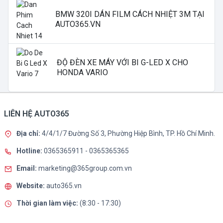
BMW 320I DÁN FILM CÁCH NHIỆT 3M TẠI
AUTO365.VN
ĐỘ ĐÈN XE MÁY VỚI BI G-LED X CHO
HONDA VARIO
LIÊN HỆ AUTO365
Địa chỉ:
4/4/1/7 Đường Số 3, Phường Hiệp Bình, TP. Hồ Chí Minh.
Hotline:
0365365911
-
0365365365
Email:
marketing@365group.com.vn
Website:
auto365.vn
Thời gian làm việc:
(8:30 - 17:30)