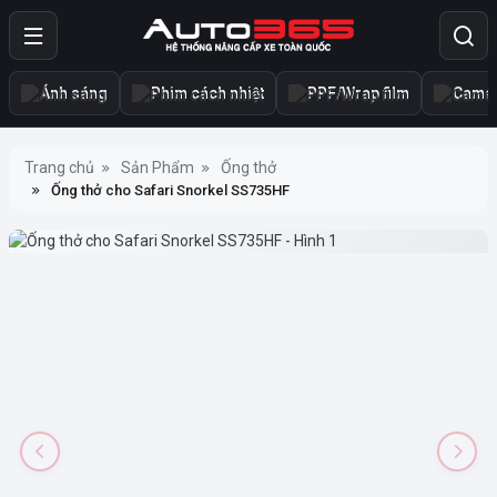
Ánh sáng
Phim cách nhiệt
PPF/Wrap film
Camer
Trang chủ
Sản Phẩm
Ống thở
Ống thở cho Safari Snorkel SS735HF