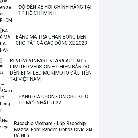
ĐỘ ĐÈN XE HƠI CHÍNH HÃNG TẠI
TP. HỒ CHÍ MINH
BẢNG MÃ TRA CHÂN BÓNG ĐÈN
CHO TẤT CẢ CÁC DÒNG XE 2023
REVIEW VINFAST KLARA AUTO365
LIMITED VERSION – PHIÊN BẢN ĐỘ
ĐÈN BI M-LED MORIMOTO ĐẦU TIỀN
TẠI VIỆT NAM
BẢNG GIÁ CHỐNG ỒN CHO XE Ô
TÔ MỚI NHẤT 2022
Racechip Vietnam - Lắp Racechip
Mazda, Ford Ranger, Honda Civic Giá
Rẻ Nhất