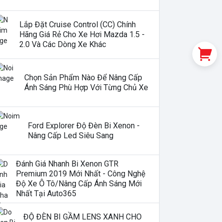
Lắp Đặt Cruise Control (CC) Chính
Hãng Giá Rẻ Cho Xe Hơi Mazda 1.5 -
2.0 Và Các Dòng Xe Khác
Chọn Sản Phẩm Nào Để Nâng Cấp
Ánh Sáng Phù Hợp Với Từng Chủ Xe
Ford Explorer Độ Đèn Bi Xenon -
Nâng Cấp Led Siêu Sang
Đánh Giá Nhanh Bi Xenon GTR
Premium 2019 Mới Nhất - Công Nghệ
Độ Xe Ô Tô/nâng Cấp Ánh Sáng Mới
Nhất Tại Auto365
ĐỘ ĐÈN BI GẦM LENS XANH CHO