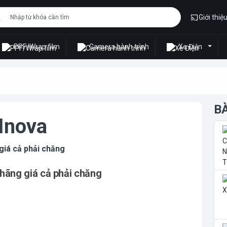
Giới thiệ
PPF/Wrap film
Camera hành trình
Xe Điện
B
 Inova
 giá cả phải chăng
 hãng giá cả phải chăng