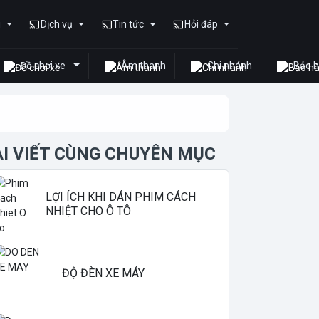
u
Dịch vụ
Tin tức
Hỏi đáp
Đồ chơi xe
Âm thanh
Chi nhánh
Bảo 
ÀI VIẾT CÙNG CHUYÊN MỤC
LỢI ÍCH KHI DÁN PHIM CÁCH
NHIỆT CHO Ô TÔ
ĐỘ ĐÈN XE MÁY