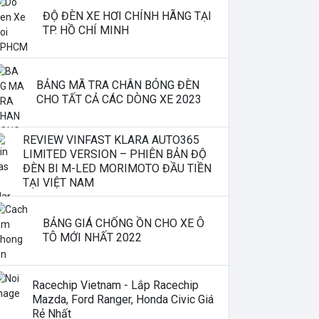
ĐỘ ĐÈN XE HƠI CHÍNH HÃNG TẠI
TP. HỒ CHÍ MINH
BẢNG MÃ TRA CHÂN BÓNG ĐÈN
CHO TẤT CẢ CÁC DÒNG XE 2023
REVIEW VINFAST KLARA AUTO365
LIMITED VERSION – PHIÊN BẢN ĐỘ
ĐÈN BI M-LED MORIMOTO ĐẦU TIỀN
TẠI VIỆT NAM
BẢNG GIÁ CHỐNG ỒN CHO XE Ô
TÔ MỚI NHẤT 2022
Racechip Vietnam - Lắp Racechip
Mazda, Ford Ranger, Honda Civic Giá
Rẻ Nhất