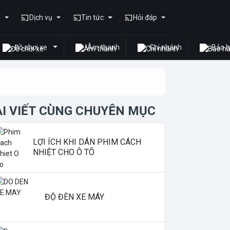
u
Dịch vụ
Tin tức
Hỏi đáp
Đồ chơi xe
Âm thanh
Chi nhánh
Bảo 
ÀI VIẾT CÙNG CHUYÊN MỤC
LỢI ÍCH KHI DÁN PHIM CÁCH
NHIỆT CHO Ô TÔ
ĐỘ ĐÈN XE MÁY