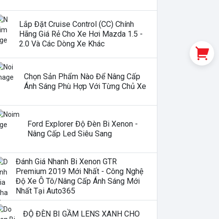
Lắp Đặt Cruise Control (CC) Chính
Hãng Giá Rẻ Cho Xe Hơi Mazda 1.5 -
2.0 Và Các Dòng Xe Khác
Chọn Sản Phẩm Nào Để Nâng Cấp
Ánh Sáng Phù Hợp Với Từng Chủ Xe
Ford Explorer Độ Đèn Bi Xenon -
Nâng Cấp Led Siêu Sang
Đánh Giá Nhanh Bi Xenon GTR
Premium 2019 Mới Nhất - Công Nghệ
Độ Xe Ô Tô/nâng Cấp Ánh Sáng Mới
Nhất Tại Auto365
ĐỘ ĐÈN BI GẦM LENS XANH CHO