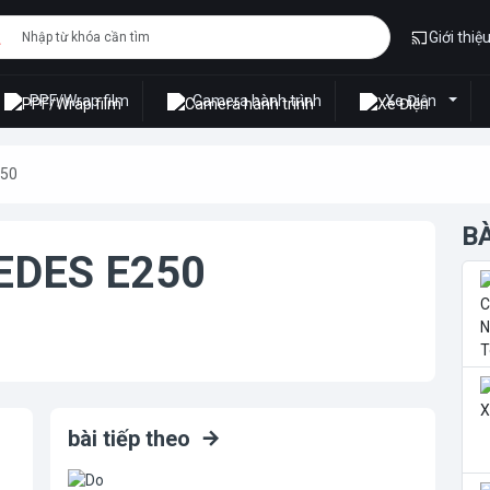
Giới thiệ
PPF/Wrap film
Camera hành trình
Xe Điện
250
B
EDES E250
bài tiếp theo