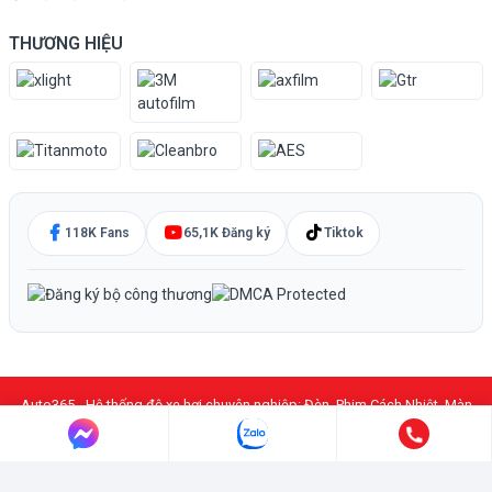
THƯƠNG HIỆU
118K Fans
65,1K Đăng ký
Tiktok
Auto365 - Hệ thống độ xe hơi chuyên nghiệp: Đèn, Phim Cách Nhiệt, Màn
Hình DVD Android, PPF