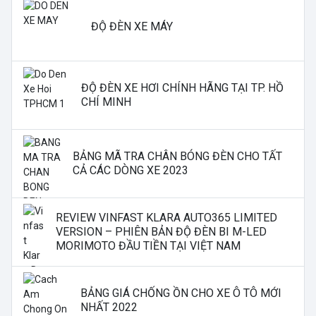
ĐỘ ĐÈN XE MÁY
ĐỘ ĐÈN XE HƠI CHÍNH HÃNG TẠI TP. HỒ
CHÍ MINH
BẢNG MÃ TRA CHÂN BÓNG ĐÈN CHO TẤT
CẢ CÁC DÒNG XE 2023
REVIEW VINFAST KLARA AUTO365 LIMITED
VERSION – PHIÊN BẢN ĐỘ ĐÈN BI M-LED
MORIMOTO ĐẦU TIỀN TẠI VIỆT NAM
BẢNG GIÁ CHỐNG ỒN CHO XE Ô TÔ MỚI
NHẤT 2022