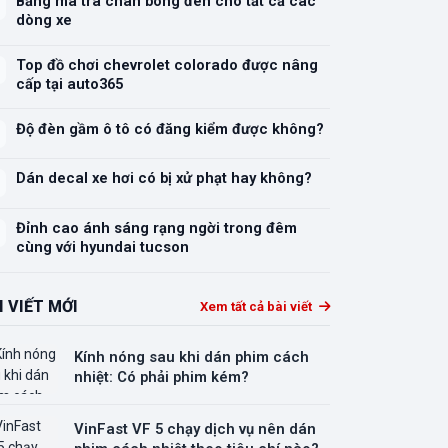
Bảng mã tra chân bóng đèn cho tất cả các
dòng xe
Top đồ chơi chevrolet colorado được nâng
cấp tại auto365
Độ đèn gầm ô tô có đăng kiểm được không?
Dán decal xe hơi có bị xử phạt hay không?
Đỉnh cao ánh sáng rạng ngời trong đêm
cùng với hyundai tucson
I VIẾT MỚI
Xem tất cả bài viết
Kính nóng sau khi dán phim cách
nhiệt: Có phải phim kém?
VinFast VF 5 chạy dịch vụ nên dán