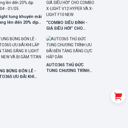
ight tung khuyến mãi
ủng lên đến 20% dịp
“COMBO SIÊU ĐỈNH -
04 - 01/05
GIÁ SIÊU HỜI” CHO
COMBO X-LIGHT V12
HYPER VÀ X-LIGHT F10
NEW
AUTO365 THỦ ĐỨC
TUNG CHƯƠNG TRÌNH
NG BỪNG ĐÓN LỄ -
ƯU ĐÃI ĐÈN TĂNG SÁNG
TO365 ƯU ĐÃI KHI
CỰC HẤP DẪN
P ĐÈN TĂNG SÁNG X-
GHT F10 NEW VÀ BI
M TITAN 301