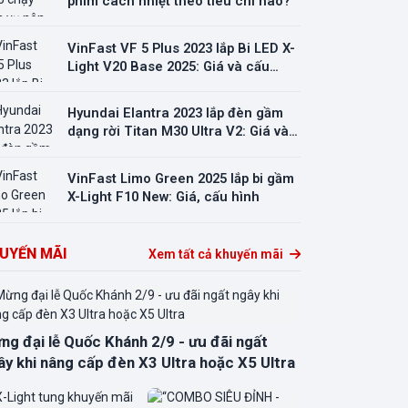
phim cách nhiệt theo tiêu chí nào?
VinFast VF 5 Plus 2023 lắp Bi LED X-
Light V20 Base 2025: Giá và cấu
hình thực tế
Hyundai Elantra 2023 lắp đèn gầm
dạng rời Titan M30 Ultra V2: Giá và
lưu ý kỹ thuật
VinFast Limo Green 2025 lắp bi gầm
X-Light F10 New: Giá, cấu hình
UYẾN MÃI
Xem tất cả khuyến mãi
ng đại lễ Quốc Khánh 2/9 - ưu đãi ngất
ây khi nâng cấp đèn X3 Ultra hoặc X5 Ultra