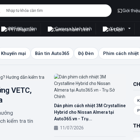
Giới thiệ
PPF/Wrap film
Camera hành trình
Xe Điện
Khuyến mại
Bản tin Auto365
Độ Đèn
Phim cách nhiệt
CH
ởng VETC,
a
K
Dán phim cách nhiệt 3M Crystalline
P
 hưởng
Hybrid cho Nissan Almera tại
Auto365.vn - Trụ...
h kiểm tra tín
TH
11/07/2026