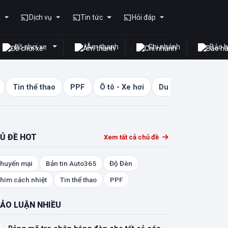
u
Dịch vụ
Tin tức
Hỏi đáp
Đồ chơi xe
Âm thanh
Chi nhánh
Bảo 
Tin thể thao
PPF
Ô tô - Xe hơi
Du lịch - Đời sống
Ủ ĐỀ HOT
Xem tất cả chủ đề
huyến mại
Bản tin Auto365
Độ Đèn
him cách nhiệt
Tin thể thao
PPF
ẢO LUẬN NHIỀU