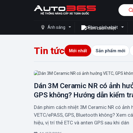
Ánh sáng
Phim cách nhiệt
Tin tức
Mới nhất
Sản phẩm mới
Dán 3M Ceramic NR có ảnh hư
GPS không? Hướng dẫn kiểm tr
Dán phim cách nhiệt 3M Ceramic NR có ảnh
VETC/ePASS, GPS, Bluetooth không? Xem các
hiệu, vị trí thẻ ETC và anten GPS sau khi dán