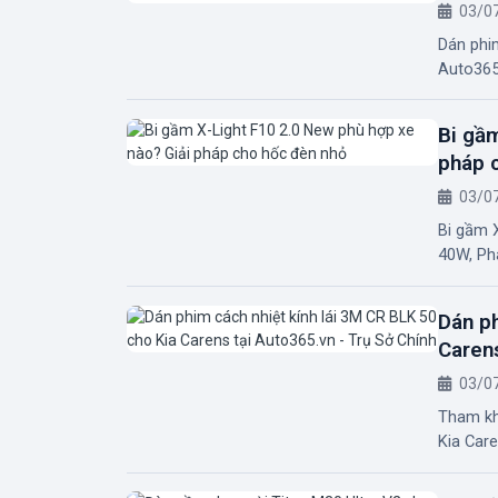
03/0
Dán phim
Auto365.
Bi gầm
pháp 
03/0
Bi gầm X
40W, Pha
Dán ph
Carens
03/0
Tham kh
Kia Care