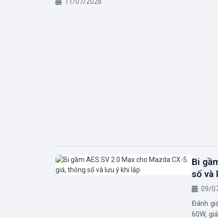
11/07/2026
Bi gầ
số và 
09/0
Đánh gi
60W, giá