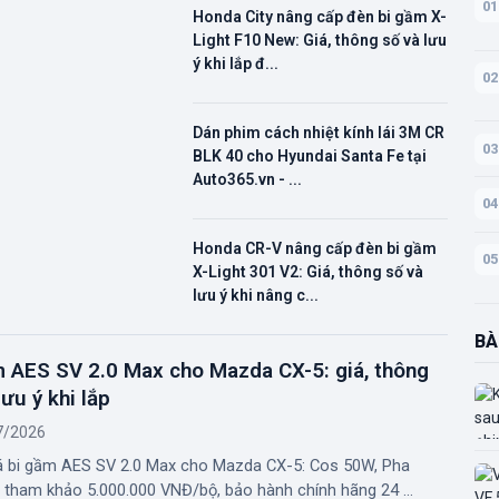
01
Honda City nâng cấp đèn bi gầm X-
Light F10 New: Giá, thông số và lưu
ý khi lắp đ...
02
Dán phim cách nhiệt kính lái 3M CR
03
BLK 40 cho Hyundai Santa Fe tại
Auto365.vn - ...
04
Honda CR-V nâng cấp đèn bi gầm
05
X-Light 301 V2: Giá, thông số và
lưu ý khi nâng c...
BÀ
m AES SV 2.0 Max cho Mazda CX-5: giá, thông
lưu ý khi lắp
7/2026
á bi gầm AES SV 2.0 Max cho Mazda CX-5: Cos 50W, Pha
 tham khảo 5.000.000 VNĐ/bộ, bảo hành chính hãng 24 ...