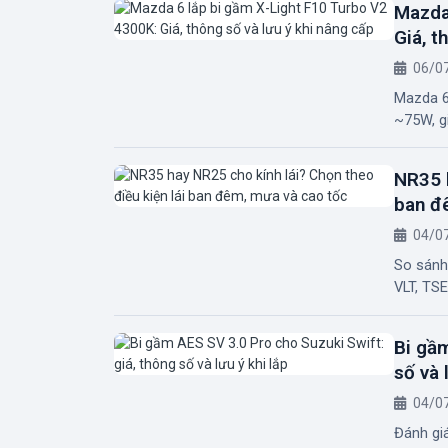
Mazda
Giá, t
06/0
Mazda 6
~75W, gi
NR35 h
ban đ
04/0
So sánh
VLT, TSE
Bi gầm
số và 
04/0
Đánh gi