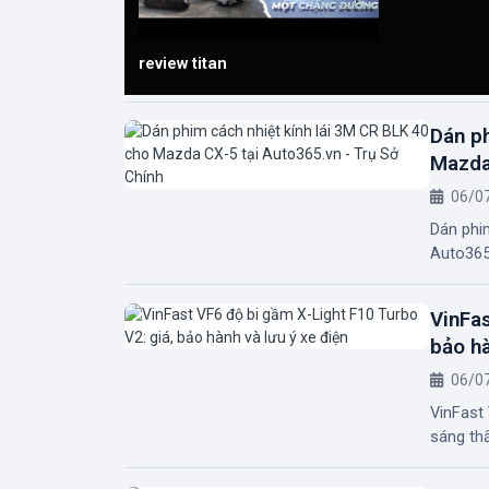
review titan
Dán ph
Mazda 
06/0
Dán phi
Auto365.
VinFas
bảo hà
06/0
VinFast
sáng thấ