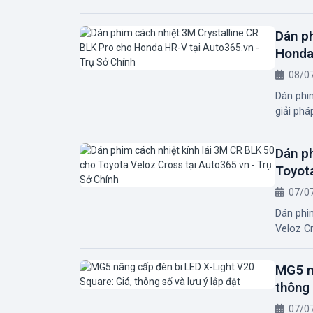
Dán ph
Honda 
08/0
Dán phi
giải phá
Dán ph
Toyota
07/0
Dán phim
Veloz Cr
MG5 n
thông 
07/0