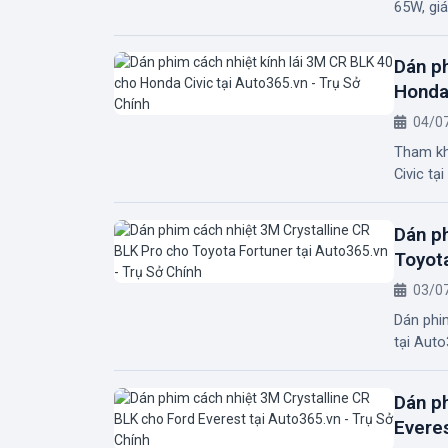
65W, giá
Dán ph
Honda 
04/0
Tham kh
Civic tạ
Dán ph
Toyota
03/0
Dán phi
tại Auto
Dán ph
Everes