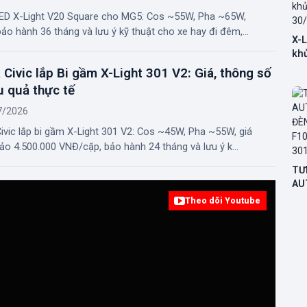
LED X-Light V20 Square cho MG5: Cos ~55W, Pha ~65W,
ảo hành 36 tháng và lưu ý kỹ thuật cho xe hay đi đêm,...
X-L
kh
30/
Civic lắp Bi gầm X-Light 301 V2: Giá, thông số
u quả thực tế
7/2026
ivic lắp bi gầm X-Light 301 V2: Cos ~45W, Pha ~55W, giá
o 4.500.000 VNĐ/cặp, bảo hành 24 tháng và lưu ý k...
TƯ
AU
LẮ
Theo dõi Youtube
LI
GẦ