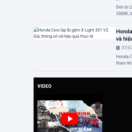
Đèn bi 
5500K, b
Honda 
và hiệ
07/0
Honda C
tham khả
VIDEO