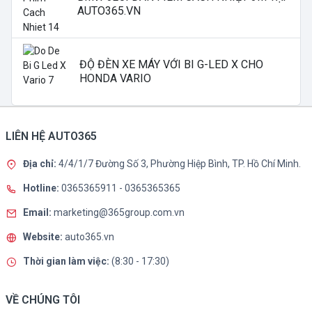
AUTO365.VN
ĐỘ ĐÈN XE MÁY VỚI BI G-LED X CHO
HONDA VARIO
LIÊN HỆ AUTO365
Địa chỉ:
4/4/1/7 Đường Số 3, Phường Hiệp Bình, TP. Hồ Chí Minh.
Hotline:
0365365911
-
0365365365
Email:
marketing@365group.com.vn
Website:
auto365.vn
Thời gian làm việc:
(8:30 - 17:30)
VỀ CHÚNG TÔI