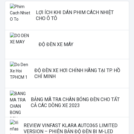
LỢI ÍCH KHI DÁN PHIM CÁCH NHIỆT
CHO Ô TÔ
ĐỘ ĐÈN XE MÁY
ĐỘ ĐÈN XE HƠI CHÍNH HÃNG TẠI TP. HỒ
CHÍ MINH
BẢNG MÃ TRA CHÂN BÓNG ĐÈN CHO TẤT
CẢ CÁC DÒNG XE 2023
REVIEW VINFAST KLARA AUTO365 LIMITED
VERSION – PHIÊN BẢN ĐỘ ĐÈN BI M-LED