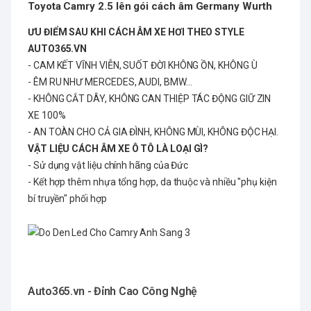
Toyota Camry 2.5 lên gói cách âm Germany Wurth
ƯU ĐIỂM SAU KHI CÁCH ÂM XE HƠI THEO STYLE
AUTO365.VN
- CAM KẾT VĨNH VIỄN, SUỐT ĐỜI KHÔNG ỒN, KHÔNG Ù
- ÊM RU NHƯ MERCEDES, AUDI, BMW...
- KHÔNG CẮT DÂY, KHÔNG CAN THIỆP TÁC ĐỘNG GIỮ ZIN
XE 100%
- AN TOÀN CHO CẢ GIA ĐÌNH, KHÔNG MÙI, KHÔNG ĐỘC HẠI.
VẬT LIỆU CÁCH ÂM XE Ô TÔ LÀ LOẠI GÌ?
- Sử dụng vật liệu chính hãng của Đức
- Kết hợp thêm nhựa tổng hợp, da thuộc và nhiều "phụ kiện
bí truyền" phối hợp
Auto365.vn - Đỉnh Cao Công Nghệ