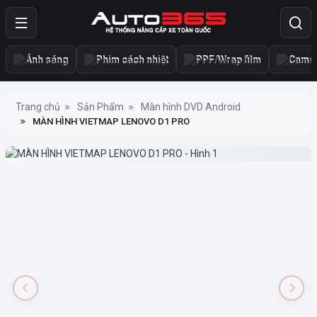
Ánh sáng
Phim cách nhiệt
PPF/Wrap film
Camer
Trang chủ
Sản Phẩm
Màn hình DVD Android
MÀN HÌNH VIETMAP LENOVO D1 PRO