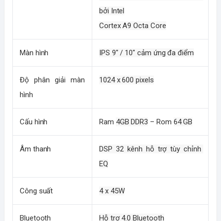
bởi Intel
Cortex A9 Octa Core
Màn hình
IPS 9" / 10" cảm ứng đa điểm
Độ phân giải màn 
1024 x 600 pixels
hình
Cấu hình
Ram 
4GB DDR3
 – Rom 
64 GB
Âm thanh
DSP 32 kênh hỗ trợ tùy chỉnh 
EQ
Công suất
4 x 45W
Bluetooth
Hỗ trợ 4.0 Bluetooth