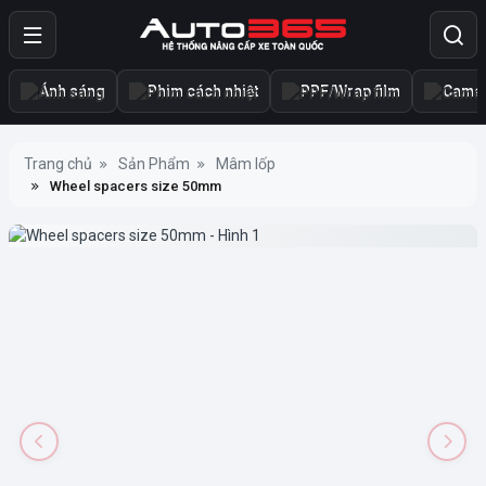
Ánh sáng
Phim cách nhiệt
PPF/Wrap film
Camer
Trang chủ
Sản Phẩm
Mâm lốp
Wheel spacers size 50mm