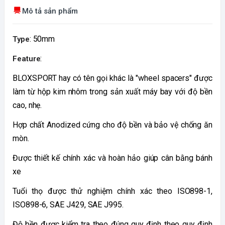
Mô tả sản phẩm
: 50mm
Type
:
Feature
BLOXSPORT hay có tên gọi khác là "wheel spacers" được
làm từ hộp kim nhôm trong sản xuất máy bay với độ bền
cao, nhẹ.
Hợp chất Anodized cứng cho độ bền và bảo vệ chống ăn
mòn.
Được thiết kế chính xác và hoàn hảo giúp cân bằng bánh
xe
Tuổi thọ được thử nghiệm chính xác theo ISO898-1,
ISO898-6, SAE J429, SAE J995.
Độ bền được kiểm tra theo đúng quy định theo quy định