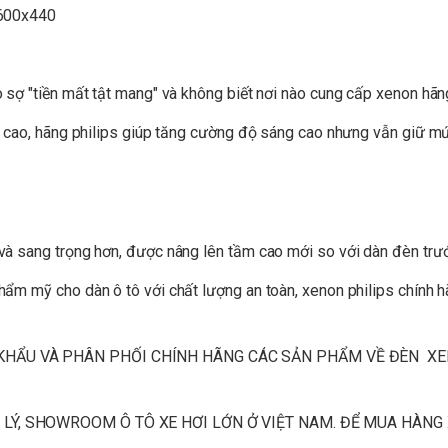
sợ "tiền mất tật mang" và không biết nơi nào cung cấp xenon hãng
t cao, hãng philips giúp tăng cường độ sáng cao nhưng vẫn giữ m
à sang trọng hơn, được nâng lên tầm cao mới so với dàn đèn trư
ẩm mỹ cho dàn ô tô với chất lượng an toàn, xenon philips chính h
KHẨU VÀ PHÂN PHỐI CHÍNH HÃNG CÁC SẢN PHẨM VỀ ĐÈN XEN
 LÝ, SHOWROOM Ô TÔ XE HƠI LỚN Ở VIỆT NAM. ĐỂ MUA HÀNG 