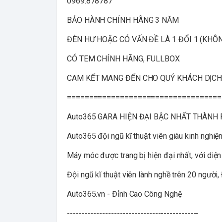
0969.878787
BẢO HÀNH CHÍNH HÃNG 3 NĂM
ĐÈN HƯ HOẶC CÓ VẤN ĐỀ LÀ 1 ĐỔI 1 (KHÔ
CÓ TEM CHÍNH HÃNG, FULLBOX
CAM KẾT MANG ĐẾN CHO QUÝ KHÁCH DỊCH 
===================================
Auto365 GARA HIỆN ĐẠI BẬC NHẤT THÀNH
Auto365 đội ngũ kĩ thuật viên giàu kinh nghiệ
Máy móc được trang bị hiện đại nhất, với diện
Đội ngũ kĩ thuật viên lành nghề trên 20 người
Auto365.vn - Đỉnh Cao Công Nghệ
---------------------------------------------