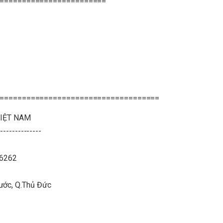
========================
====================================
VIỆT NAM
--------------
26262
hước, Q.Thủ Đức