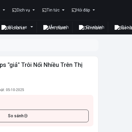
u
Dịch vụ
Tin tức
Hỏi đáp
Đồ chơi xe
Âm thanh
Chi nhánh
Bảo 
ps "giả" Trôi Nổi Nhiều Trên Thị
ật: 05-10-2025
So sánh