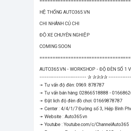
===================================
HỆ THỐNG AUTO365.VN
CHI NHÁNH CỦ CHI
ĐỘ XE CHUYÊN NGHIỆP
COMING SOON
===================================
AUTO365.VN - WORKSHOP - ĐỘ ĐÈN SỐ 1 
--------------------------- ✰ ✰✰✰✰ -------------
➛ Tư vấn độ đèn: 0969. 878787
➛ Tư vấn bán hàng: 02866518888 - 016686
➛ Đặt lich độ đèn đồ chơi: 01669878787
➛ Center : 4/4/1/7 Đường số 3, Hiệp Bình P
➛ Website : Auto365.vn
➛ Youtube : Youtube.com/c/ChannelAuto365