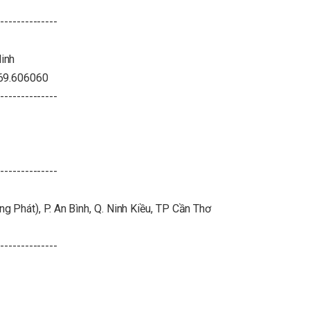
--------------
inh
369.606060
--------------
--------------
Phát), P. An Bình, Q. Ninh Kiều, TP Cần Thơ
--------------