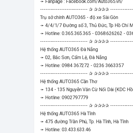
➛ Fanpage : Facebook.com/Auto365.vn/
--------------------------- ✰ ✰✰✰✰ -------------
Trụ sở chính AUTO365 - độ xe Sài Gòn
➛ 4/4/1/7 Đường số 3, Thủ Đức, Tp Hồ Chí M
➛ Hotline: 0.365.365.365 - 0368.626262 - 0
--------------------------- ✰ ✰✰✰✰ -------------
Hệ thống AUTO365 Đà Nẵng
➛ 02, Bắc Sơn, Cẩm Lệ, Đà Nẵng
➛ Hotline: 0984 367272 - 0236 3663357
--------------------------- ✰ ✰✰✰✰ -------------
Hệ thống AUTO365 Cần Thơ
➛ 134 - 135 Nguyễn Văn Cừ Nối Dài (KDC Hồng 
➛ Hotline: 0902797779
--------------------------- ✰ ✰✰✰✰ -------------
Hệ thống AUTO365 Hà Tĩnh
➛ 475 đường Trần Phú, Tp. Hà Tĩnh, Hà Tĩnh
➛ Hotline: 03.433.633.46