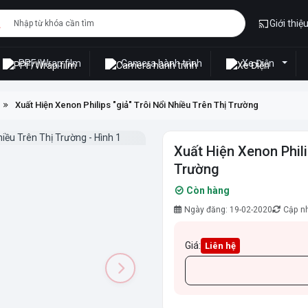
Giới thiệ
PPF/Wrap film
Camera hành trình
Xe Điện
Xuất Hiện Xenon Philips "giả" Trôi Nổi Nhiều Trên Thị Trường
Xuất Hiện Xenon Phili
Trường
Còn hàng
Ngày đăng: 19-02-2020
Cập nh
Giá:
Liên hệ