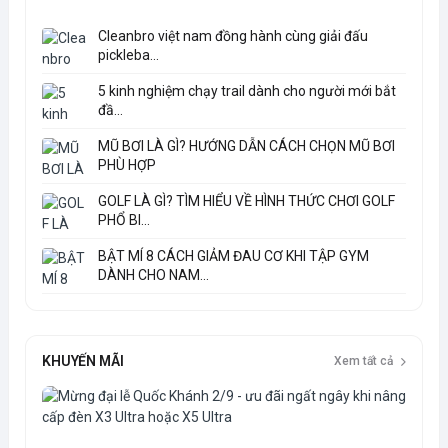
Cleanbro việt nam đồng hành cùng giải đấu
pickleba...
5 kinh nghiệm chạy trail dành cho người mới bắt
đầ...
MŨ BƠI LÀ GÌ? HƯỚNG DẪN CÁCH CHỌN MŨ BƠI
PHÙ HỢP
GOLF LÀ GÌ? TÌM HIỂU VỀ HÌNH THỨC CHƠI GOLF
PHỔ BI...
BẬT MÍ 8 CÁCH GIẢM ĐAU CƠ KHI TẬP GYM
DÀNH CHO NAM...
KHUYẾN MÃI
Xem tất cả