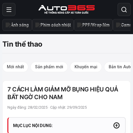
Ánh sáng
Phim cách nhiệt
PPF/Wrap film
Camer
Tin thể thao
Mới nhất
Sản phẩm mới
Khuyến mại
Bản tin Aut
7 CÁCH LÀM GIẢM MỠ BỤNG HIỆU QUẢ
BẤT NGỜ CHO NAM
Ngày đăng: 28/02/2025 · Cập nhật: 29/09/2025
MỤC LỤC NỘI DUNG: