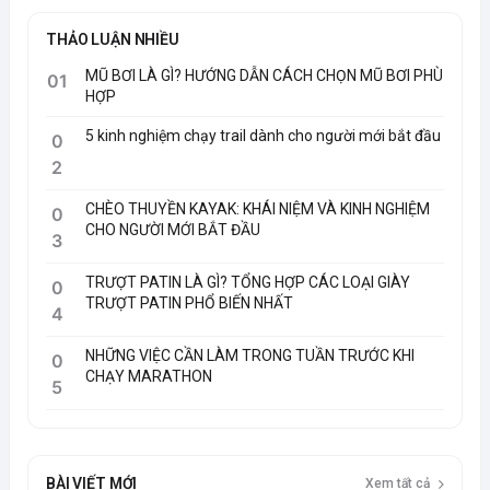
THẢO LUẬN NHIỀU
MŨ BƠI LÀ GÌ? HƯỚNG DẪN CÁCH CHỌN MŨ BƠI PHÙ
01
HỢP
5 kinh nghiệm chạy trail dành cho người mới bắt đầu
0
2
CHÈO THUYỀN KAYAK: KHÁI NIỆM VÀ KINH NGHIỆM
0
CHO NGƯỜI MỚI BẮT ĐẦU
3
TRƯỢT PATIN LÀ GÌ? TỔNG HỢP CÁC LOẠI GIÀY
0
TRƯỢT PATIN PHỔ BIẾN NHẤT
4
NHỮNG VIỆC CẦN LÀM TRONG TUẦN TRƯỚC KHI
0
CHẠY MARATHON
5
BÀI VIẾT MỚI
Xem tất cả