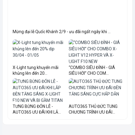
Mừng đại lễ Quốc Khánh 2/9 - ưu đãi ngất ngây khi ...
X-Light tung khuyến mãi
“COMBO SIÊU ĐỈNH - GIÁ
khủng lên đến 20...
SIÊU HỜI” CHO COM...
TƯNG BỪNG ĐÓN LỄ -
AUTO365 THỦ ĐỨC TUNG
AUTO365 ƯU ĐÃI KHI LẮ...
CHƯƠNG TRÌNH ƯU ĐÃI...