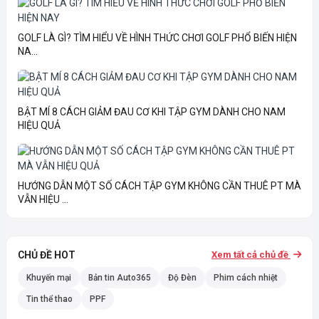
GOLF LÀ GÌ? TÌM HIỂU VỀ HÌNH THỨC CHƠI GOLF PHỔ BIẾN HIỆN
NA...
BẬT MÍ 8 CÁCH GIẢM ĐAU CƠ KHI TẬP GYM DÀNH CHO NAM
HIỆU QUẢ
HƯỚNG DẪN MỘT SỐ CÁCH TẬP GYM KHÔNG CẦN THUÊ PT MÀ
VẪN HIỆU ...
CHỦ ĐỀ HOT
Xem tất cả chủ đề
Khuyến mại
Bản tin Auto365
Độ Đèn
Phim cách nhiệt
Tin thể thao
PPF