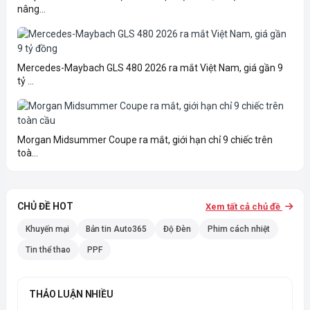
nâng...
Mercedes-Maybach GLS 480 2026 ra mắt Việt Nam, giá gần 9
tỷ ...
Morgan Midsummer Coupe ra mắt, giới hạn chỉ 9 chiếc trên
toà...
CHỦ ĐỀ HOT
Xem tất cả chủ đề
Khuyến mại
Bản tin Auto365
Độ Đèn
Phim cách nhiệt
Tin thể thao
PPF
THẢO LUẬN NHIỀU