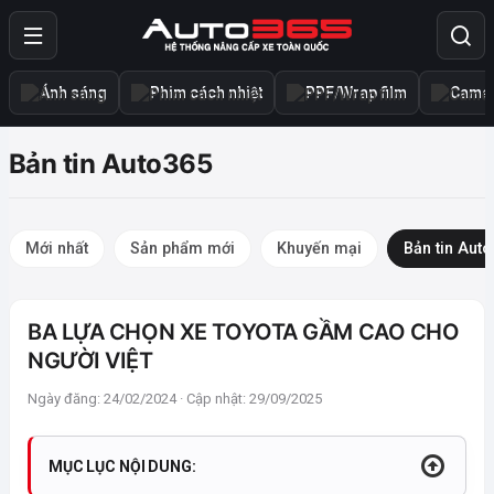
Ánh sáng
Phim cách nhiệt
PPF/Wrap film
Camer
Bản tin Auto365
Mới nhất
Sản phẩm mới
Khuyến mại
Bản tin Aut
BA LỰA CHỌN XE TOYOTA GẦM CAO CHO
NGƯỜI VIỆT
Ngày đăng: 24/02/2024 · Cập nhật: 29/09/2025
MỤC LỤC NỘI DUNG: