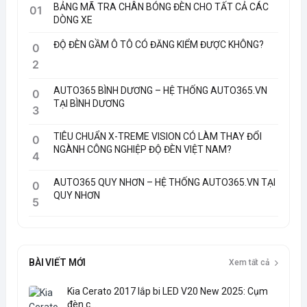
BẢNG MÃ TRA CHÂN BÓNG ĐÈN CHO TẤT CẢ CÁC
01
DÒNG XE
ĐỘ ĐÈN GẦM Ô TÔ CÓ ĐĂNG KIỂM ĐƯỢC KHÔNG?
0
2
AUTO365 BÌNH DƯƠNG – HỆ THỐNG AUTO365.VN
0
TẠI BÌNH DƯƠNG
3
TIÊU CHUẨN X-TREME VISION CÓ LÀM THAY ĐỔI
0
NGÀNH CÔNG NGHIỆP ĐỘ ĐÈN VIỆT NAM?
4
AUTO365 QUY NHƠN – HỆ THỐNG AUTO365.VN TẠI
0
QUY NHƠN
5
BÀI VIẾT MỚI
Xem tất cả
Kia Cerato 2017 lắp bi LED V20 New 2025: Cụm
đèn c...