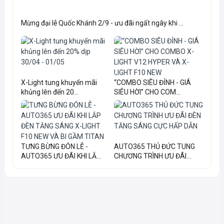
Mừng đại lễ Quốc Khánh 2/9 - ưu đãi ngất ngây khi ...
X-Light tung khuyến mãi
“COMBO SIÊU ĐỈNH - GIÁ
khủng lên đến 20...
SIÊU HỜI” CHO COM...
TƯNG BỪNG ĐÓN LỄ -
AUTO365 THỦ ĐỨC TUNG
AUTO365 ƯU ĐÃI KHI LẮ...
CHƯƠNG TRÌNH ƯU ĐÃI...