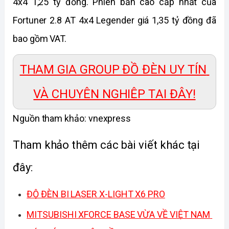
4x4 1,25 tỷ đồng. Phiên bản cao cấp nhất của 
Fortuner 2.8 AT 4x4 Legender giá 1,35 tỷ đồng đã 
bao gồm VAT. 
THAM GIA GROUP ĐỒ ĐÈN UY TÍN 
VÀ CHUYÊN NGHIỆP TẠI ĐÂY!
Nguồn tham khảo: vnexpress
Tham khảo thêm các bài viết khác tại 
đây: 
ĐỘ ĐÈN BI LASER X-LIGHT X6 PRO
MITSUBISHI XFORCE BASE VỪA VỀ VIỆT NAM 