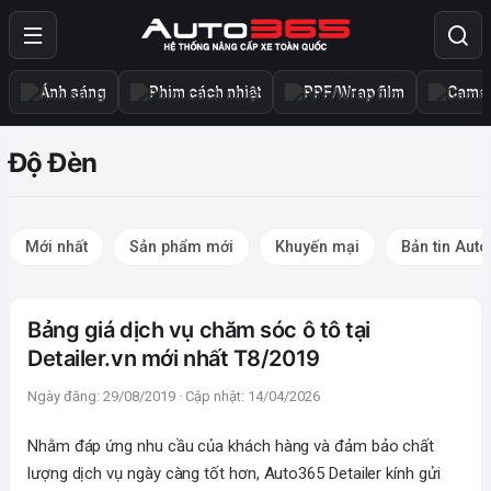
Ánh sáng
Phim cách nhiệt
PPF/Wrap film
Camer
Độ Đèn
Mới nhất
Sản phẩm mới
Khuyến mại
Bản tin Aut
Bảng giá dịch vụ chăm sóc ô tô tại
Detailer.vn mới nhất T8/2019
Ngày đăng: 29/08/2019 · Cập nhật: 14/04/2026
Nhằm đáp ứng nhu cầu của khách hàng và đảm bảo chất
lượng dịch vụ ngày càng tốt hơn, Auto365 Detailer kính gửi