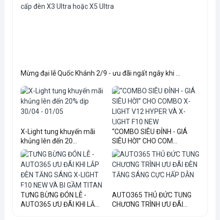
Mừng đại lễ Quốc Khánh 2/9 - ưu đãi ngất ngây khi ...
X-Light tung khuyến mãi
“COMBO SIÊU ĐỈNH - GIÁ
khủng lên đến 20...
SIÊU HỜI” CHO COM...
TƯNG BỪNG ĐÓN LỄ -
AUTO365 THỦ ĐỨC TUNG
AUTO365 ƯU ĐÃI KHI LẮ...
CHƯƠNG TRÌNH ƯU ĐÃI...