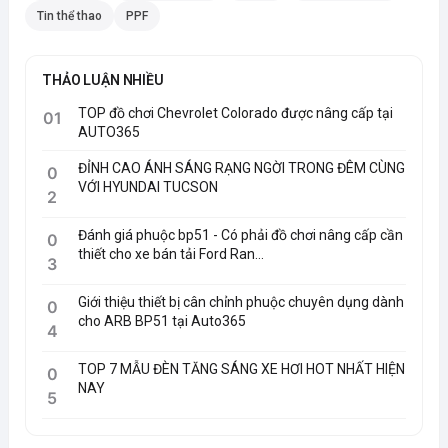
Tin thể thao
PPF
THẢO LUẬN NHIỀU
TOP đồ chơi Chevrolet Colorado được nâng cấp tại
01
AUTO365
ĐỈNH CAO ÁNH SÁNG RẠNG NGỜI TRONG ĐÊM CÙNG
0
VỚI HYUNDAI TUCSON
2
Đánh giá phuộc bp51 - Có phải đồ chơi nâng cấp cần
0
thiết cho xe bán tải Ford Ran...
3
Giới thiệu thiết bị cân chỉnh phuộc chuyên dụng dành
0
cho ARB BP51 tại Auto365
4
TOP 7 MẪU ĐÈN TĂNG SÁNG XE HƠI HOT NHẤT HIỆN
0
NAY
5