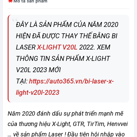
Mô tả sản phẩm
ĐÂY LÀ SẢN PHẨM CỦA NĂM 2020
HIỆN ĐÃ ĐƯỢC THAY THẾ BẰNG BI
LASER
X-LIGHT V20L
2022. XEM
THÔNG TIN SẢN PHẨM X-LIGHT
V20L 2023 MỚI
TẠI:
https://auto365.vn/bi-laser-x-
light-v20l-2023
Năm 2020 đánh dấu sự phát triển mạnh mẽ
của thương hiệu X-Light, GTR, TirTim, Henvvei
… về sản phẩm Laser ! Đầu tiên hội nhập vào