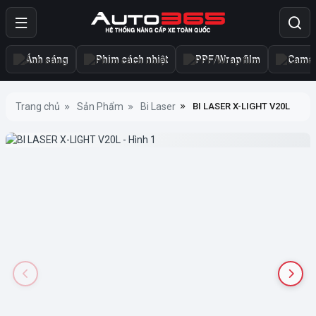
Ánh sáng
Phim cách nhiệt
PPF/Wrap film
Camer
Trang chủ
Sản Phẩm
Bi Laser
BI LASER X-LIGHT V20L