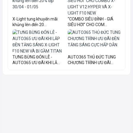
X-Light tung khuyến mãi
“COMBO SIÊU ĐỈNH - GIÁ
khủng lên đến 20...
SIÊU HỜI” CHO COM...
TƯNG BỪNG ĐÓN LỄ -
AUTO365 THỦ ĐỨC TUNG
AUTO365 ƯU ĐÃI KHI LẮ...
CHƯƠNG TRÌNH ƯU ĐÃI...