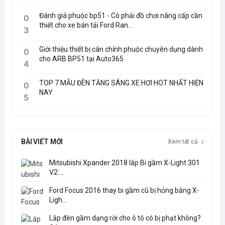
Đánh giá phuộc bp51 - Có phải đồ chơi nâng cấp cần
0
thiết cho xe bán tải Ford Ran...
3
Giới thiệu thiết bị cân chỉnh phuộc chuyên dụng dành
0
cho ARB BP51 tại Auto365
4
TOP 7 MẪU ĐÈN TĂNG SÁNG XE HƠI HOT NHẤT HIỆN
0
NAY
5
BÀI VIẾT MỚI
Xem tất cả
Mitsubishi Xpander 2018 lắp Bi gầm X-Light 301
V2:...
Ford Focus 2016 thay bi gầm cũ bị hỏng bằng X-
Ligh...
Lắp đèn gầm dạng rời cho ô tô có bị phạt không?