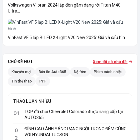
Volkswagen Viloran 2024 lắp đèn gầm dạng rời Titan M40
Ultra...
VinFast VF 5 lắp Bi LED X-Light V20 New 2025: Giá và cấu hìn...
CHỦ ĐỀ HOT
Xem tất cả chủ đề
Khuyến mại
Bản tin Auto365
Độ Đèn
Phim cách nhiệt
Tin thể thao
PPF
THẢO LUẬN NHIỀU
TOP đồ chơi Chevrolet Colorado được nâng cấp tại
01
AUTO365
ĐỈNH CAO ÁNH SÁNG RẠNG NGỜI TRONG ĐÊM CÙNG
0
VỚI HYUNDAI TUCSON
2