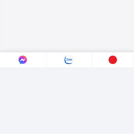
LIÊN HỆ AUTO365
Địa chỉ:
4/4/1/7 Đường Số 3, Phường Hiệp Bình, TP. Hồ Chí Minh.