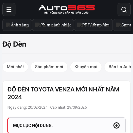
Ánh sáng
Phim cách nhiệt
PPF/Wrap film
Camer
Độ Đèn
Mới nhất
Sản phẩm mới
Khuyến mại
Bản tin Aut
ĐỘ ĐÈN TOYOTA VENZA MỚI NHẤT NĂM
2024
Ngày đăng: 20/02/2024 · Cập nhật: 29/09/2025
MỤC LỤC NỘI DUNG: