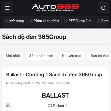
Ánh sáng
Phim cách nhiệt
PPF/Wrap film
Camer
Sách độ đèn 365Group
Mới nhất
Sản phẩm mới
Khuyến mại
Bản tin Aut
Ballast - Chương 1 Sách độ đèn 365Group
Ngày đăng: 06/03/2025 · Cập nhật: 29/09/2025
BALLAST