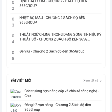
ĐỊNH LUẬT OHM - CHƯƠNG 2 SÁCH ĐỘ ĐÈN
0
365GROUP
2
NHIỆT ĐỘ MÀU - CHƯƠNG 2 SÁCH ĐỘ ĐÈN
0
365GROUP
3
THUẬT NGỮ CHUNG TRONG DẠNG SÓNG TÍN HIỆU KỸ
0
THUẬT SỐ - CHƯƠNG 2 SÁCH ĐỘ ĐÈN 365G...
4
Đèn lùi - Chương 2 Sách độ đèn 365Group
0
5
BÀI VIẾT MỚI
Xem tất cả
Các trường hợp nâng cấp và chia sẻ công nghệ -
Chư...
Đồng hồ vạn năng - Chương 2 Sách độ đèn
365Group