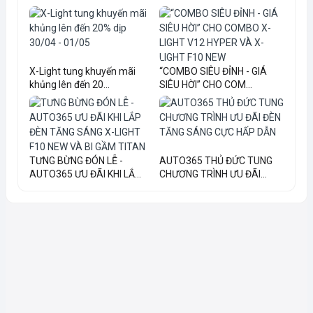
X-Light tung khuyến mãi
“COMBO SIÊU ĐỈNH - GIÁ
khủng lên đến 20...
SIÊU HỜI” CHO COM...
TƯNG BỪNG ĐÓN LỄ -
AUTO365 THỦ ĐỨC TUNG
AUTO365 ƯU ĐÃI KHI LẮ...
CHƯƠNG TRÌNH ƯU ĐÃI...