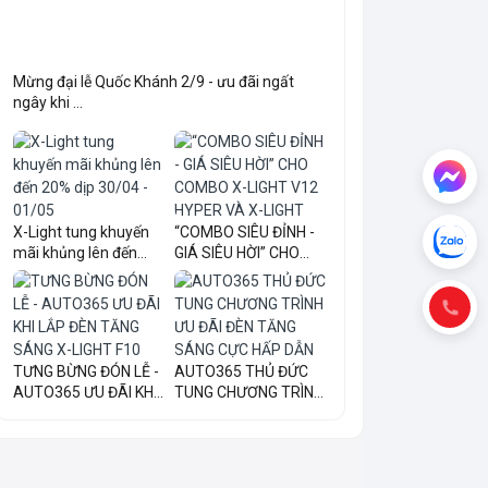
Mừng đại lễ Quốc Khánh 2/9 - ưu đãi ngất
ngây khi ...
X-Light tung khuyến
“COMBO SIÊU ĐỈNH -
mãi khủng lên đến
GIÁ SIÊU HỜI” CHO
20...
COM...
TƯNG BỪNG ĐÓN LỄ -
AUTO365 THỦ ĐỨC
AUTO365 ƯU ĐÃI KHI
TUNG CHƯƠNG TRÌNH
LẮ...
ƯU ĐÃI...