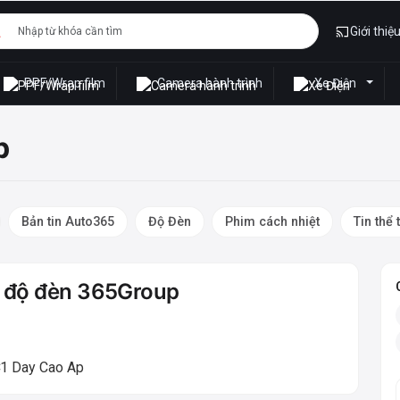
Giới thiệ
PPF/Wrap film
Camera hành trình
Xe Điện
p
Bản tin Auto365
Độ Đèn
Phim cách nhiệt
Tin thể 
h độ đèn 365Group