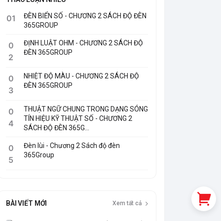
ĐÈN BIỂN SỐ - CHƯƠNG 2 SÁCH ĐỘ ĐÈN
01
365GROUP
ĐỊNH LUẬT OHM - CHƯƠNG 2 SÁCH ĐỘ
0
ĐÈN 365GROUP
2
NHIỆT ĐỘ MÀU - CHƯƠNG 2 SÁCH ĐỘ
0
ĐÈN 365GROUP
3
THUẬT NGỮ CHUNG TRONG DẠNG SÓNG
0
TÍN HIỆU KỸ THUẬT SỐ - CHƯƠNG 2
4
SÁCH ĐỘ ĐÈN 365G...
Đèn lùi - Chương 2 Sách độ đèn
0
365Group
5
BÀI VIẾT MỚI
Xem tất cả