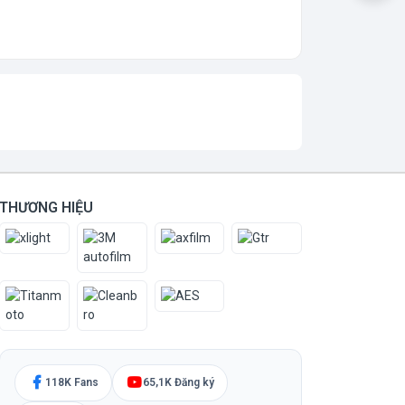
THƯƠNG HIỆU
118K Fans
65,1K Đăng ký