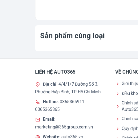
Sản phẩm cùng loại
LIÊN HỆ AUTO365
VỀ CHÚNG
Giới thi
Địa chỉ:
4/4/1/7 Đường Số 3,
Phường Hiệp Bình, TP. Hồ Chí Minh.
Điều kh
Hotline:
0365365911
-
Chính sá
0365365365
Auto36
Chính sá
Email:
marketing@365group.com.vn
Quy định
Website:
auto365.vn