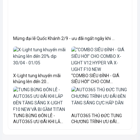
Mừng đại lễ Quốc Khánh 2/9 - ưu đãi ngất ngây khi ...
X-Light tung khuyến mãi
“COMBO SIÊU ĐỈNH - GIÁ
khủng lên đến 20...
SIÊU HỜI” CHO COM...
TƯNG BỪNG ĐÓN LỄ -
AUTO365 THỦ ĐỨC TUNG
AUTO365 ƯU ĐÃI KHI LẮ...
CHƯƠNG TRÌNH ƯU ĐÃI...