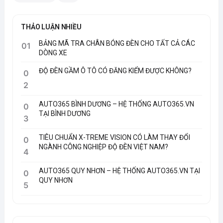
THẢO LUẬN NHIỀU
BẢNG MÃ TRA CHÂN BÓNG ĐÈN CHO TẤT CẢ CÁC
01
DÒNG XE
ĐỘ ĐÈN GẦM Ô TÔ CÓ ĐĂNG KIỂM ĐƯỢC KHÔNG?
0
2
AUTO365 BÌNH DƯƠNG – HỆ THỐNG AUTO365.VN
0
TẠI BÌNH DƯƠNG
3
TIÊU CHUẨN X-TREME VISION CÓ LÀM THAY ĐỔI
0
NGÀNH CÔNG NGHIỆP ĐỘ ĐÈN VIỆT NAM?
4
AUTO365 QUY NHƠN – HỆ THỐNG AUTO365.VN TẠI
0
QUY NHƠN
5