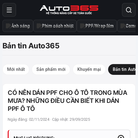
Ánh sáng
Phim cách nhiệt
PPF/Wrap film
Camer
Bản tin Auto365
Mới nhất
Sản phẩm mới
Khuyến mại
Bản tin Aut
CÓ NÊN DÁN PPF CHO Ô TÔ TRONG MÙA
MƯA? NHỮNG ĐIỀU CẦN BIẾT KHI DÁN
PPF Ô TÔ
Ngày đăng: 02/11/2024 · Cập nhật: 29/09/2025