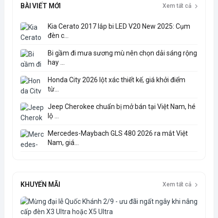
BÀI VIẾT MỚI
Xem tất cả
Kia Cerato 2017 lắp bi LED V20 New 2025: Cụm
đèn c...
Bi gầm đi mưa sương mù nên chọn dải sáng rộng
hay ...
Honda City 2026 lột xác thiết kế, giá khởi điểm
từ...
Jeep Cherokee chuẩn bị mở bán tại Việt Nam, hé
lộ ...
Mercedes-Maybach GLS 480 2026 ra mắt Việt
Nam, giá...
KHUYẾN MÃI
Xem tất cả