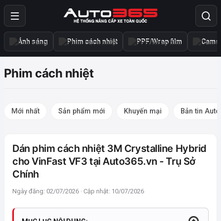
Ánh sáng
Phim cách nhiệt
PPF/Wrap film
Camer
Phim cách nhiệt
Mới nhất
Sản phẩm mới
Khuyến mại
Bản tin Aut
Dán phim cách nhiệt 3M Crystalline Hybrid
cho VinFast VF3 tại Auto365.vn - Trụ Sở
Chính
Ngày đăng: 02/07/2026 · Cập nhật: 10/07/2026