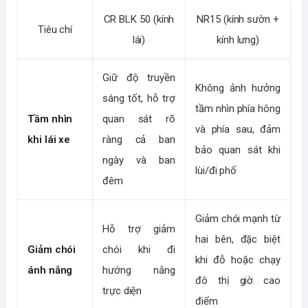
CR BLK 50 (kính
NR15 (kính sườn +
Tiêu chí
lái)
kính lưng)
Giữ độ truyền
Không ảnh hưởng
sáng tốt, hỗ trợ
tầm nhìn phía hông
Tầm nhìn
quan sát rõ
và phía sau, đảm
khi lái xe
ràng cả ban
bảo quan sát khi
ngày và ban
lùi/đi phố
đêm
Giảm chói mạnh từ
Hỗ trợ giảm
hai bên, đặc biệt
Giảm chói
chói khi đi
khi đỗ hoặc chạy
ánh nắng
hướng nắng
đô thị giờ cao
trực diện
điểm