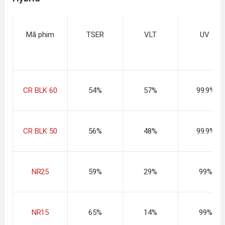
Mã phim
TSER
VLT
UV
CR BLK 60
54%
57%
99.9%
CR BLK 50
56%
48%
99.9%
NR25
59%
29%
99%
NR15
65%
14%
99%