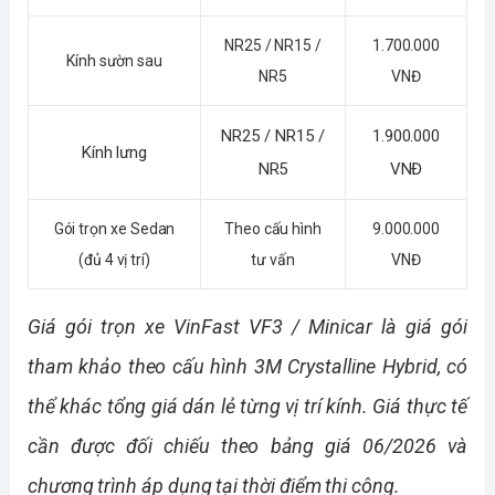
NR25 / NR15 /
1.700.000
Kính sườn sau
NR5
VNĐ
NR25 / NR15 /
1.900.000
Kính lưng
NR5
VNĐ
Gói trọn xe Sedan
Theo cấu hình
9.000.000
(đủ 4 vị trí)
tư vấn
VNĐ
Giá gói trọn xe VinFast VF3 / Minicar là giá gói 
tham khảo theo cấu hình 3M Crystalline Hybrid, có 
thể khác tổng giá dán lẻ từng vị trí kính. Giá thực tế 
cần được đối chiếu theo bảng giá 06/2026 và 
chương trình áp dụng tại thời điểm thi công.