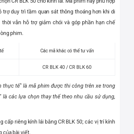
 chọn CR BLK 50 cho kính lái. Mã phim này phù hợp
ỗ trợ duy trì tầm quan sát thông thoáng hơn khi di
thời vẫn hỗ trợ giảm chói và góp phần hạn chế
dòng phim.
tế
Các mã khác có thể tư vấn
CR BLK 40 / CR BLK 60
 thực tế" là mã phim được thi công trên xe trong
n" là các lựa chọn thay thế theo nhu cầu sử dụng,
g cấp riêng kính lái bằng CR BLK 50; các vị trí kính
 của bài viết.