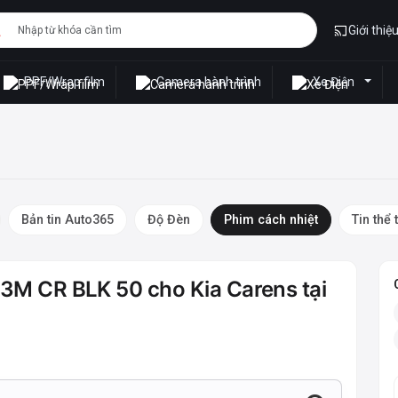
Giới thiệ
PPF/Wrap film
Camera hành trình
Xe Điện
Bản tin Auto365
Độ Đèn
Phim cách nhiệt
Tin thể 
i 3M CR BLK 50 cho Kia Carens tại