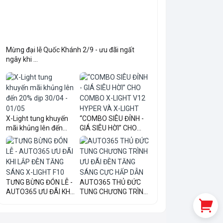
Mừng đại lễ Quốc Khánh 2/9 - ưu đãi ngất
ngây khi ...
X-Light tung khuyến
“COMBO SIÊU ĐỈNH -
mãi khủng lên đến
GIÁ SIÊU HỜI” CHO
20...
COM...
TƯNG BỪNG ĐÓN LỄ -
AUTO365 THỦ ĐỨC
AUTO365 ƯU ĐÃI KHI
TUNG CHƯƠNG TRÌNH
LẮ...
ƯU ĐÃI...