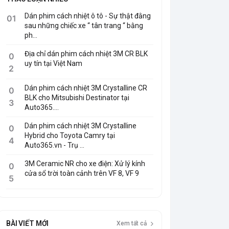
Dán phim cách nhiệt ô tô - Sự thật đằng
01
sau những chiếc xe “ tân trang “ bằng
ph...
Địa chỉ dán phim cách nhiệt 3M CR BLK
0
uy tín tại Việt Nam
2
Dán phim cách nhiệt 3M Crystalline CR
0
BLK cho Mitsubishi Destinator tại
3
Auto365....
Dán phim cách nhiệt 3M Crystalline
0
Hybrid cho Toyota Camry tại
4
Auto365.vn - Trụ ...
3M Ceramic NR cho xe điện: Xử lý kính
0
cửa sổ trời toàn cảnh trên VF 8, VF 9
5
BÀI VIẾT MỚI
Xem tất cả