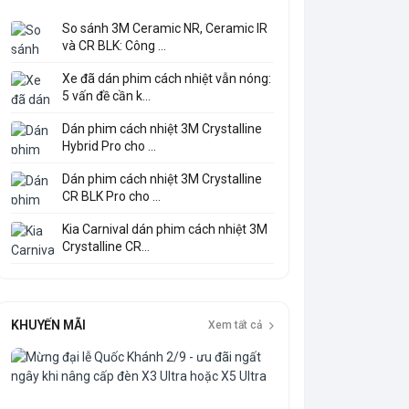
So sánh 3M Ceramic NR, Ceramic IR
và CR BLK: Công ...
Xe đã dán phim cách nhiệt vẫn nóng:
5 vấn đề cần k...
Dán phim cách nhiệt 3M Crystalline
Hybrid Pro cho ...
Dán phim cách nhiệt 3M Crystalline
CR BLK Pro cho ...
Kia Carnival dán phim cách nhiệt 3M
Crystalline CR...
KHUYẾN MÃI
Xem tất cả