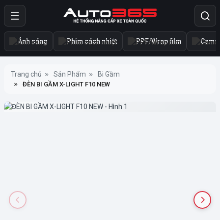
Ánh sáng
Phim cách nhiệt
PPF/Wrap film
Camer
Trang chủ
Sản Phẩm
Bi Gầm
ĐÈN BI GẦM X-LIGHT F10 NEW