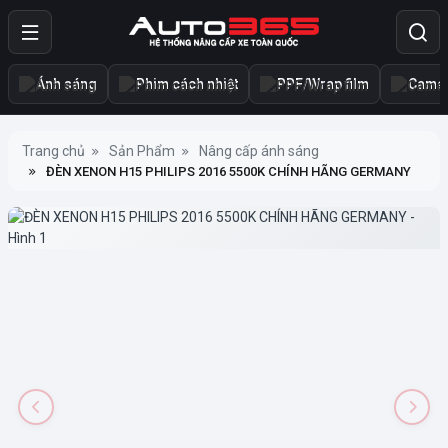
Ánh sáng
Phim cách nhiệt
PPF/Wrap film
Camer
Trang chủ
Sản Phẩm
Nâng cấp ánh sáng
ĐÈN XENON H15 PHILIPS 2016 5500K CHÍNH HÃNG GERMANY