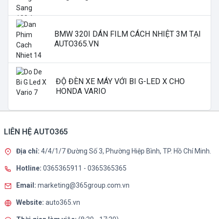
BMW 320I DÁN FILM CÁCH NHIỆT 3M TẠI
AUTO365.VN
ĐỘ ĐÈN XE MÁY VỚI BI G-LED X CHO
HONDA VARIO
LIÊN HỆ AUTO365
Địa chỉ:
4/4/1/7 Đường Số 3, Phường Hiệp Bình, TP. Hồ Chí Minh.
Hotline:
0365365911
-
0365365365
Email:
marketing@365group.com.vn
Website:
auto365.vn