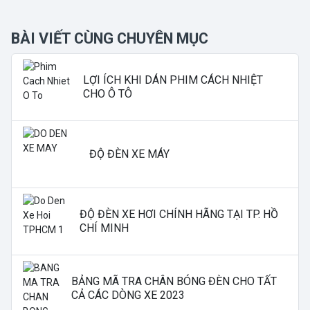
BÀI VIẾT CÙNG CHUYÊN MỤC
LỢI ÍCH KHI DÁN PHIM CÁCH NHIỆT
CHO Ô TÔ
ĐỘ ĐÈN XE MÁY
ĐỘ ĐÈN XE HƠI CHÍNH HÃNG TẠI TP. HỒ
CHÍ MINH
BẢNG MÃ TRA CHÂN BÓNG ĐÈN CHO TẤT
CẢ CÁC DÒNG XE 2023