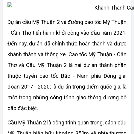
Dự án cầu Mỹ Thuận 2 và đường cao tốc Mỹ Thuận 
- Cần Thơ tiến hành khởi công vào đầu năm 2021. 
Đến nay, dự án đã chính thức hoàn thành và được 
khánh thành và thông xe. Cao tốc Mỹ Thuận - Cần 
Thơ và Cầu Mỹ Thuận 2 là hai dự án thành phần 
thuộc tuyến cao tốc Bắc - Nam phía Đông giai 
đoạn 2017 - 2020; là dự án trọng điểm quốc gia, là 
một trong những công trình giao thông đường bộ 
cấp đặc biệt.
Cầu Mỹ Thuận 2 là công trình quan trọng, cách cầu 
Mỹ Thuận hiện hữu khoảng 350m về phía thượng 