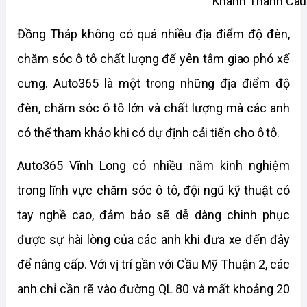
Đồng Tháp không có quá nhiều địa điểm độ đèn, 
chăm sóc ô tô chất lượng để yên tâm giao phó xế 
cưng. Auto365 là một trong những địa điểm độ 
đèn, chăm sóc ô tô lớn và chất lượng mà các anh 
có thể tham khảo khi có dự định cải tiến cho ô tô. 
Auto365 Vĩnh Long có nhiều năm kinh nghiệm 
trong lĩnh vực chăm sóc ô tô, đội ngũ kỹ thuật có 
tay nghề cao, đảm bảo sẽ dễ dàng chinh phục 
được sự hài lòng của các anh khi đưa xe đến đây 
để nâng cấp. Với vị trí gần với Cầu Mỹ Thuận 2, các 
anh chỉ cần rẽ vào đường QL 80 và mất khoảng 20 