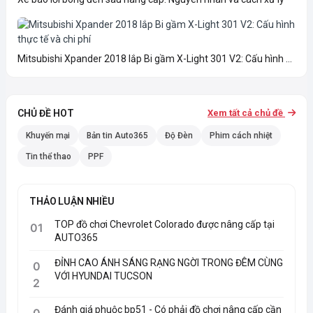
Mitsubishi Xpander 2018 lắp Bi gầm X-Light 301 V2: Cấu hình ...
CHỦ ĐỀ HOT
Xem tất cả chủ đề
Khuyến mại
Bản tin Auto365
Độ Đèn
Phim cách nhiệt
Tin thể thao
PPF
THẢO LUẬN NHIỀU
TOP đồ chơi Chevrolet Colorado được nâng cấp tại
01
AUTO365
ĐỈNH CAO ÁNH SÁNG RẠNG NGỜI TRONG ĐÊM CÙNG
0
VỚI HYUNDAI TUCSON
2
Đánh giá phuộc bp51 - Có phải đồ chơi nâng cấp cần