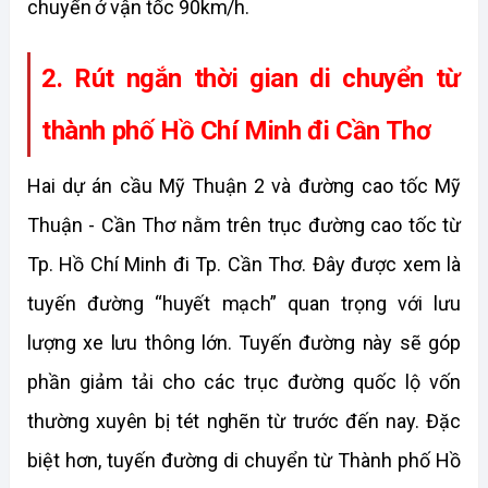
chuyển ở vận tốc 90km/h.
2. Rút ngắn thời gian di chuyển từ 
thành phố Hồ Chí Minh đi Cần Thơ
Hai dự án cầu Mỹ Thuận 2 và đường cao tốc Mỹ 
Thuận - Cần Thơ nằm trên trục đường cao tốc từ 
Tp. Hồ Chí Minh đi Tp. Cần Thơ. Đây được xem là 
tuyến đường “huyết mạch” quan trọng với lưu 
lượng xe lưu thông lớn. Tuyến đường này sẽ góp 
phần giảm tải cho các trục đường quốc lộ vốn 
thường xuyên bị tét nghẽn từ trước đến nay. Đặc 
biệt hơn, tuyến đường di chuyển từ Thành phố Hồ 