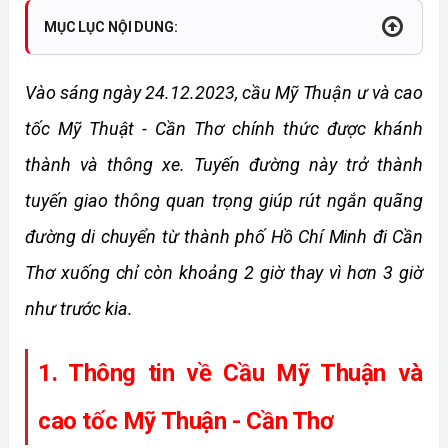
MỤC LỤC NỘI DUNG:
Vào sáng ngày 24.12.2023, cầu Mỹ Thuận ư và cao 
tốc Mỹ Thuật - Cần Thơ chính thức được khánh 
thành và thông xe. Tuyến đường này trở thành 
tuyến giao thông quan trọng giúp rút ngắn quãng 
đường di chuyển từ thành phố Hồ Chí Minh đi Cần 
Thơ xuống chỉ còn khoảng 2 giờ thay vì hơn 3 giờ 
như trước kia.
1. Thông tin về Cầu Mỹ Thuận và 
cao tốc Mỹ Thuận - Cần Thơ