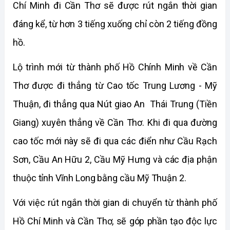
Chí Minh đi Cần Thơ sẽ được rút ngắn thời gian 
đáng kể, từ hơn 3 tiếng xuống chỉ còn 2 tiếng đồng 
hồ.
Lộ trình mới từ thành phố Hồ Chính Minh về Cần 
Thơ được đi thẳng từ Cao tốc Trung Lương - Mỹ 
Thuận, đi thẳng qua Nút giao An  Thái Trung (Tiền 
Giang) xuyên thẳng về Cần Thơ. Khi đi qua đường 
cao tốc mới này sẽ đi qua các điển như Cầu Rạch 
Sơn, Cầu An Hữu 2, Cầu Mỹ Hưng và các địa phận 
thuộc tỉnh Vĩnh Long bằng cầu Mỹ Thuận 2.
Với việc rút ngắn thời gian di chuyển từ thành phố 
Hồ Chí Minh và Cần Thơ, sẽ góp phần tạo độc lực 