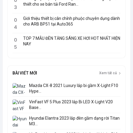
0
thiết cho xe bán tải Ford Ran...
3
Giới thiệu thiết bị cân chỉnh phuộc chuyên dụng dành
0
cho ARB BP51 tại Auto365
4
TOP 7 MẪU ĐÈN TĂNG SÁNG XE HƠI HOT NHẤT HIỆN
0
NAY
5
BÀI VIẾT MỚI
Xem tất cả
Mazda CX-8 2021 Luxury lắp bi gầm X-Light F10
Hype...
VinFast VF 5 Plus 2023 lắp Bi LED X-Light V20
Base...
Hyundai Elantra 2023 lắp đèn gầm dạng rời Titan
M3...