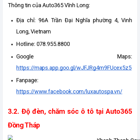
Thông tin của Auto365 Vĩnh Long:
Địa chỉ: 
96A Trần Đại Nghĩa phường 4, Vinh 
Long, Vietnam
Hotline:
078.955.8800
Google Maps: 
https://maps.app.goo.gl/wJFJRg4m9FUcex5z5
Fanpage: 
https://www.facebook.com/luxautospa.vn/
3.2. Độ đèn, chăm sóc ô tô tại Auto365 
Đồng Tháp