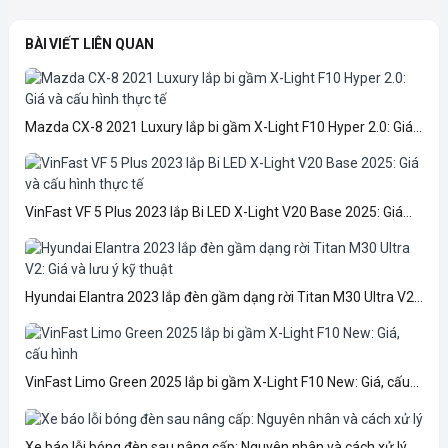
BÀI VIẾT LIÊN QUAN
Mazda CX-8 2021 Luxury lắp bi gầm X-Light F10 Hyper 2.0: Giá...
VinFast VF 5 Plus 2023 lắp Bi LED X-Light V20 Base 2025: Giá...
Hyundai Elantra 2023 lắp đèn gầm dạng rời Titan M30 Ultra V2...
VinFast Limo Green 2025 lắp bi gầm X-Light F10 New: Giá, cấu...
Xe báo lỗi bóng đèn sau nâng cấp: Nguyên nhân và cách xử lý