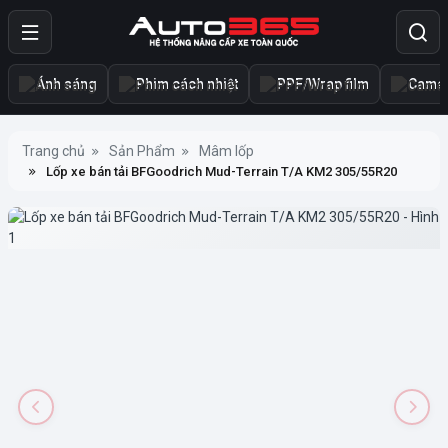
Ánh sáng
Phim cách nhiệt
PPF/Wrap film
Camer
Trang chủ
Sản Phẩm
Mâm lốp
Lốp xe bán tải BFGoodrich Mud-Terrain T/A KM2 305/55R20