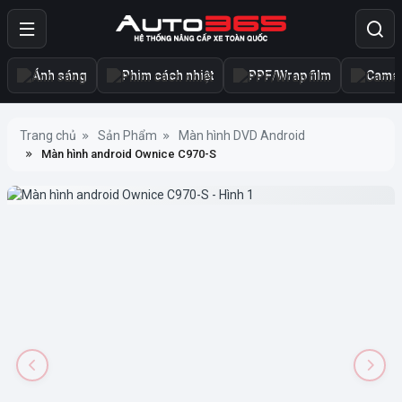
Ánh sáng
Phim cách nhiệt
PPF/Wrap film
Camer
Trang chủ
Sản Phẩm
Màn hình DVD Android
Màn hình android Ownice C970-S