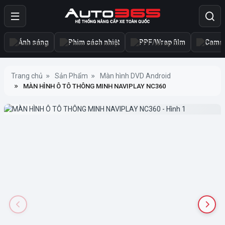
Ánh sáng
Phim cách nhiệt
PPF/Wrap film
Camer
Trang chủ
Sản Phẩm
Màn hình DVD Android
MÀN HÌNH Ô TÔ THÔNG MINH NAVIPLAY NC360