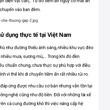
n diện vật cản,.. Từ đó tiềm ẩn nguy cơ mất an 
i chuyển vào ban đêm. 
sử dụng thực tế tại Việt Nam
thù như đường thiếu ánh sáng, nhiều khu vực đèo 
g nhiều mưa, sương mù,... Trong khi đó đèn 
êu chuẩn chung, chưa thực sự phù hợp với điều 
nh vì thế khi di chuyển tiềm ẩn rất nhiều rủi ro. 
 đáp ứng được nhu cầu cơ bản nhưng vẫn tồn tại 
ông nghệ cũng như độ bền. Đối với những tài xế 
ên cá cung đường khó thì việc nâng cấp hệ 