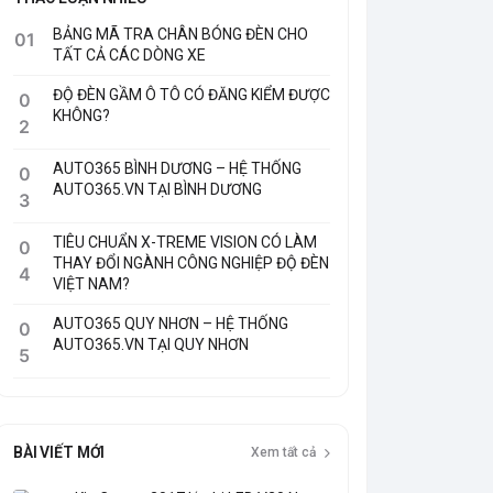
BẢNG MÃ TRA CHÂN BÓNG ĐÈN CHO
01
TẤT CẢ CÁC DÒNG XE
ĐỘ ĐÈN GẦM Ô TÔ CÓ ĐĂNG KIỂM ĐƯỢC
0
KHÔNG?
2
AUTO365 BÌNH DƯƠNG – HỆ THỐNG
0
AUTO365.VN TẠI BÌNH DƯƠNG
3
TIÊU CHUẨN X-TREME VISION CÓ LÀM
0
THAY ĐỔI NGÀNH CÔNG NGHIỆP ĐỘ ĐÈN
4
VIỆT NAM?
AUTO365 QUY NHƠN – HỆ THỐNG
0
AUTO365.VN TẠI QUY NHƠN
5
BÀI VIẾT MỚI
Xem tất cả