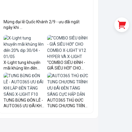
Mừng đại lễ Quốc Khánh 2/9 - ưu đãi ngất
ngây khi ...
X-Light tung khuyến
“COMBO SIÊU ĐỈNH -
mãi khủng lên đến
GIÁ SIÊU HỜI” CHO
20...
COM...
TƯNG BỪNG ĐÓN LỄ -
AUTO365 THỦ ĐỨC
AUTO365 ƯU ĐÃI KHI
TUNG CHƯƠNG TRÌNH
LẮ...
ƯU ĐÃI...