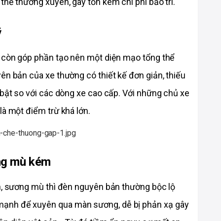
thế thường xuyên, gây tốn kém chi phí bảo trì. 
ỹ
ô còn góp phần tạo nên một diện mạo tổng thể 
ên bản của xe thường có thiết kế đơn giản, thiếu 
 bật so với các dòng xe cao cấp. Với những chủ xe 
là một điểm trừ khá lớn. 
ng mù kém
n, sương mù thì đèn nguyên bản thường bộc lộ 
ạnh để xuyên qua màn sương, dễ bị phản xạ gây 