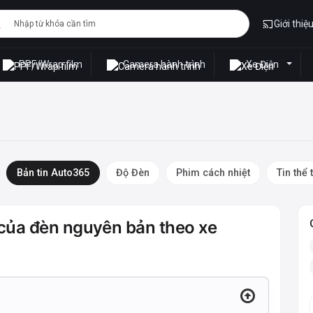
Giới thiệ
PPF/Wrap film
Camera hành trình
Xe Điện
Bản tin Auto365
Độ Đèn
Phim cách nhiệt
Tin thể 
của đèn nguyên bản theo xe