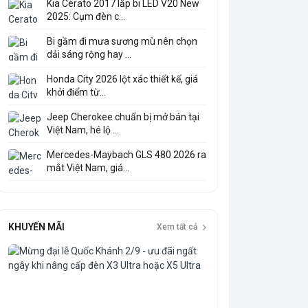
Kia Cerato 2017 lắp bi LED V20 New
2025: Cụm đèn c...
Bi gầm đi mưa sương mù nên chọn
dải sáng rộng hay ...
Honda City 2026 lột xác thiết kế, giá
khởi điểm từ...
Jeep Cherokee chuẩn bị mở bán tại
Việt Nam, hé lộ ...
Mercedes-Maybach GLS 480 2026 ra
mắt Việt Nam, giá...
KHUYẾN MÃI
Xem tất cả