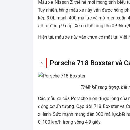
Mẫu xe Nissan Z thế hệ mới mang tính biểu t
Tuy nhiên, hãng mẫu xe này vẫn được hãng phá
kép 3.0L mạnh 400 mã lực và mô-men xoắn 4
số tự động 9 cấp. Xe có thể tăng tốc 0-96km/h
Hiện tại, mẫu xe này vẫn chưa có mặt tại Việt
Porsche 718 Boxster và Ca
Thiết kế sang trọng, bắt
Các mẫu xe của Porsche luôn được lòng của rất
động cơ ấn tượng. Cặp đôi 718 Boxster và C
xi lanh. Sức mạnh mang đến 300 mã lực,kết h
0-100 km/h trong vòng 4,9 giây.