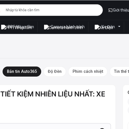
Giới thiệ
PPF/Wrap film
Camera hành trình
Xe Điện
Bản tin Auto365
Độ Đèn
Phim cách nhiệt
Tin thể 
IẾT KIỆM NHIÊN LIỆU NHẤT: XE