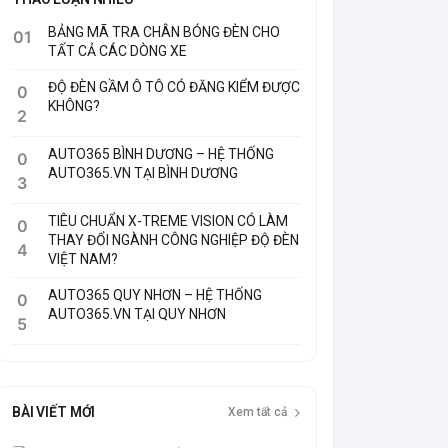
BẢNG MÃ TRA CHÂN BÓNG ĐÈN CHO
01
TẤT CẢ CÁC DÒNG XE
ĐỘ ĐÈN GẦM Ô TÔ CÓ ĐĂNG KIỂM ĐƯỢC
0
KHÔNG?
2
AUTO365 BÌNH DƯƠNG – HỆ THỐNG
0
AUTO365.VN TẠI BÌNH DƯƠNG
3
TIÊU CHUẨN X-TREME VISION CÓ LÀM
0
THAY ĐỔI NGÀNH CÔNG NGHIỆP ĐỘ ĐÈN
4
VIỆT NAM?
AUTO365 QUY NHƠN – HỆ THỐNG
0
AUTO365.VN TẠI QUY NHƠN
5
BÀI VIẾT MỚI
Xem tất cả