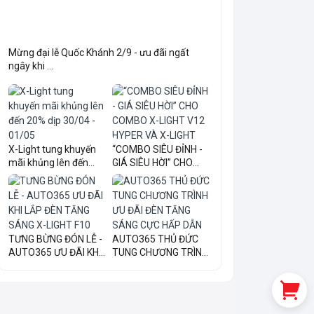
Mừng đại lễ Quốc Khánh 2/9 - ưu đãi ngất
ngây khi ...
X-Light tung khuyến
“COMBO SIÊU ĐỈNH -
mãi khủng lên đến
GIÁ SIÊU HỜI” CHO
20...
COM...
TƯNG BỪNG ĐÓN LỄ -
AUTO365 THỦ ĐỨC
AUTO365 ƯU ĐÃI KHI
TUNG CHƯƠNG TRÌNH
LẮ...
ƯU ĐÃI...