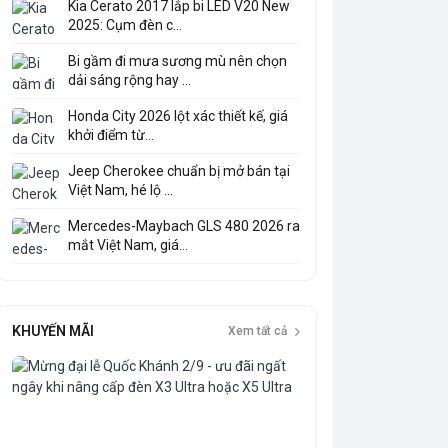
Kia Cerato 2017 lắp bi LED V20 New
2025: Cụm đèn c...
Bi gầm đi mưa sương mù nên chọn
dải sáng rộng hay ...
Honda City 2026 lột xác thiết kế, giá
khởi điểm từ...
Jeep Cherokee chuẩn bị mở bán tại
Việt Nam, hé lộ ...
Mercedes-Maybach GLS 480 2026 ra
mắt Việt Nam, giá...
KHUYẾN MÃI
Xem tất cả