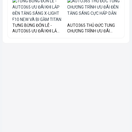
TƯNG BỪNG ĐÓN LỄ -
AUTO365 THỦ ĐỨC TUNG
AUTO365 ƯU ĐÃI KHI LẮ...
CHƯƠNG TRÌNH ƯU ĐÃI...