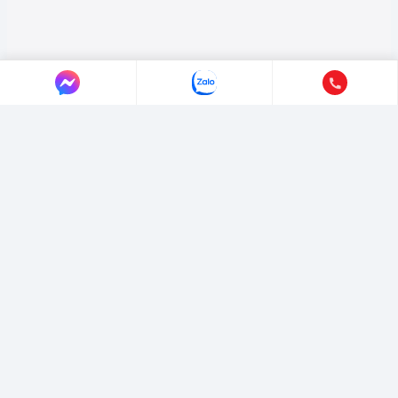
LIÊN HỆ AUTO365
Địa chỉ:
4/4/1/7 Đường Số 3, Phường Hiệp Bình, TP. Hồ Chí Minh.
Hotline:
0365365911
-
0365365365
Email:
marketing@365group.com.vn
Website:
auto365.vn