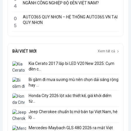
NGÀNH CÔNG NGHIỆP ĐỘ ĐÈN VIỆT NAM?
4
AUTO365 QUY NHƠN – HỆ THỐNG AUTO365.VN TẠI
0
QUY NHƠN
5
BÀI VIẾT MỚI
Xem tất cả
Kia Cerato 2017 lắp bi LED V20 New 2025: Cụm
đèn c...
Bi gầm đi mưa sương mù nên chọn dải sáng rộng
hay ...
Honda City 2026 lột xác thiết kế, giá khởi điểm
từ...
Jeep Cherokee chuẩn bị mở bán tại Việt Nam, hé
lộ ...
Mercedes-Maybach GLS 480 2026 ra mắt Việt