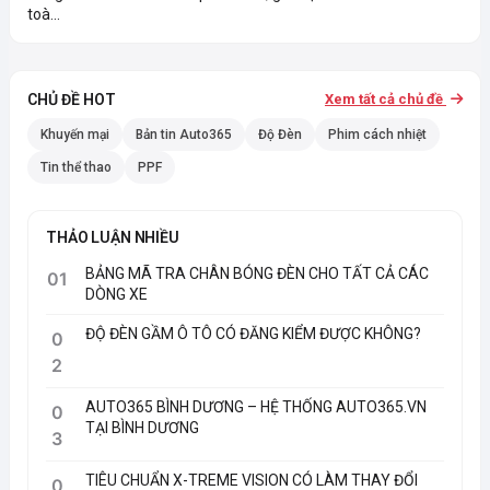
toà...
CHỦ ĐỀ HOT
Xem tất cả chủ đề
Khuyến mại
Bản tin Auto365
Độ Đèn
Phim cách nhiệt
Tin thể thao
PPF
THẢO LUẬN NHIỀU
BẢNG MÃ TRA CHÂN BÓNG ĐÈN CHO TẤT CẢ CÁC
01
DÒNG XE
ĐỘ ĐÈN GẦM Ô TÔ CÓ ĐĂNG KIỂM ĐƯỢC KHÔNG?
0
2
AUTO365 BÌNH DƯƠNG – HỆ THỐNG AUTO365.VN
0
TẠI BÌNH DƯƠNG
3
TIÊU CHUẨN X-TREME VISION CÓ LÀM THAY ĐỔI
0