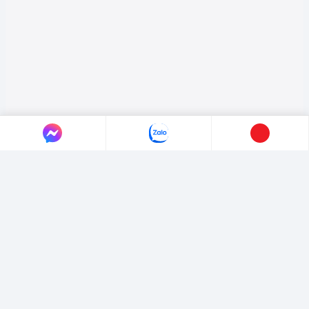
LIÊN HỆ AUTO365
Địa chỉ:
4/4/1/7 Đường Số 3, Phường Hiệp Bình, TP. Hồ Chí Minh.