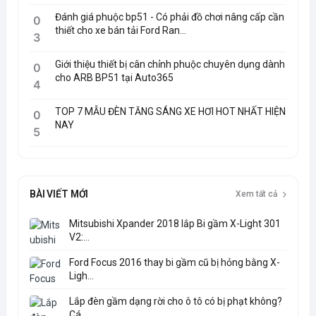
Đánh giá phuộc bp51 - Có phải đồ chơi nâng cấp cần
0
thiết cho xe bán tải Ford Ran...
3
Giới thiệu thiết bị cân chỉnh phuộc chuyên dụng dành
0
cho ARB BP51 tại Auto365
4
TOP 7 MẪU ĐÈN TĂNG SÁNG XE HƠI HOT NHẤT HIỆN
0
NAY
5
BÀI VIẾT MỚI
Xem tất cả
Mitsubishi Xpander 2018 lắp Bi gầm X-Light 301
V2:...
Ford Focus 2016 thay bi gầm cũ bị hỏng bằng X-
Ligh...
Lắp đèn gầm dạng rời cho ô tô có bị phạt không?
Cá...