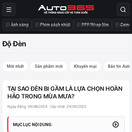
Ánh sáng
Phim cách nhiệt
PPF/Wrap film
Camer
Độ Đèn
Mới nhất
Sản phẩm mới
Khuyến mại
Bản tin Aut
TẠI SAO ĐÈN BI GẦM LÀ LỰA CHỌN HOÀN
HẢO TRONG MÙA MƯA?
Ngày đăng: 09/08/2024 · Cập nhật: 29/09/2025
MỤC LỤC NỘI DUNG: