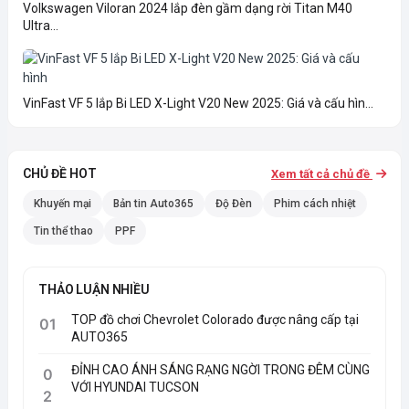
Volkswagen Viloran 2024 lắp đèn gầm dạng rời Titan M40
Ultra...
VinFast VF 5 lắp Bi LED X-Light V20 New 2025: Giá và cấu hìn...
CHỦ ĐỀ HOT
Xem tất cả chủ đề
Khuyến mại
Bản tin Auto365
Độ Đèn
Phim cách nhiệt
Tin thể thao
PPF
THẢO LUẬN NHIỀU
TOP đồ chơi Chevrolet Colorado được nâng cấp tại
01
AUTO365
ĐỈNH CAO ÁNH SÁNG RẠNG NGỜI TRONG ĐÊM CÙNG
0
VỚI HYUNDAI TUCSON
2