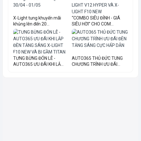
X-Light tung khuyến mãi
“COMBO SIÊU ĐỈNH - GIÁ
khủng lên đến 20...
SIÊU HỜI” CHO COM...
TƯNG BỪNG ĐÓN LỄ -
AUTO365 THỦ ĐỨC TUNG
AUTO365 ƯU ĐÃI KHI LẮ...
CHƯƠNG TRÌNH ƯU ĐÃI...