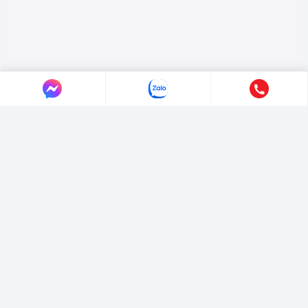
LIÊN HỆ AUTO365
Địa chỉ:
4/4/1/7 Đường Số 3, Phường Hiệp Bình, TP. Hồ Chí Minh.
Hotline:
0365365911
-
0365365365
Email:
marketing@365group.com.vn