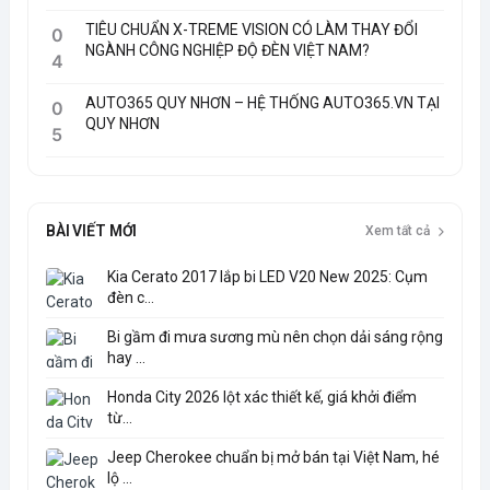
TIÊU CHUẨN X-TREME VISION CÓ LÀM THAY ĐỔI
0
NGÀNH CÔNG NGHIỆP ĐỘ ĐÈN VIỆT NAM?
4
AUTO365 QUY NHƠN – HỆ THỐNG AUTO365.VN TẠI
0
QUY NHƠN
5
BÀI VIẾT MỚI
Xem tất cả
Kia Cerato 2017 lắp bi LED V20 New 2025: Cụm
đèn c...
Bi gầm đi mưa sương mù nên chọn dải sáng rộng
hay ...
Honda City 2026 lột xác thiết kế, giá khởi điểm
từ...
Jeep Cherokee chuẩn bị mở bán tại Việt Nam, hé
lộ ...