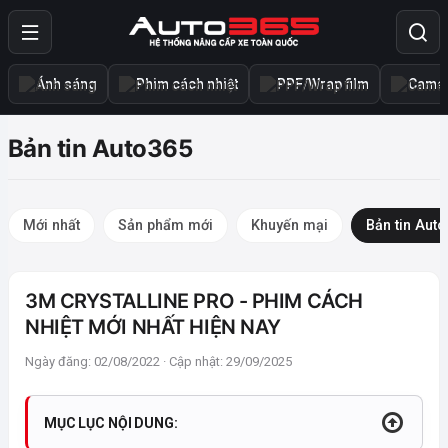
Ánh sáng
Phim cách nhiệt
PPF/Wrap film
Camer
Bản tin Auto365
Mới nhất
Sản phẩm mới
Khuyến mại
Bản tin Aut
3M CRYSTALLINE PRO - PHIM CÁCH
NHIỆT MỚI NHẤT HIỆN NAY
Ngày đăng: 02/08/2022 · Cập nhật: 29/09/2025
MỤC LỤC NỘI DUNG: