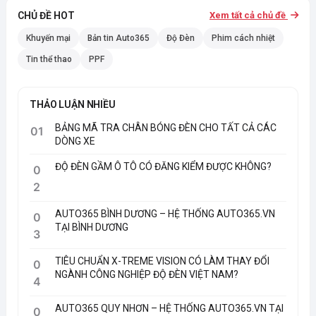
CHỦ ĐỀ HOT
Xem tất cả chủ đề
Khuyến mại
Bản tin Auto365
Độ Đèn
Phim cách nhiệt
Tin thể thao
PPF
THẢO LUẬN NHIỀU
BẢNG MÃ TRA CHÂN BÓNG ĐÈN CHO TẤT CẢ CÁC
01
DÒNG XE
ĐỘ ĐÈN GẦM Ô TÔ CÓ ĐĂNG KIỂM ĐƯỢC KHÔNG?
0
2
AUTO365 BÌNH DƯƠNG – HỆ THỐNG AUTO365.VN
0
TẠI BÌNH DƯƠNG
3
TIÊU CHUẨN X-TREME VISION CÓ LÀM THAY ĐỔI
0
NGÀNH CÔNG NGHIỆP ĐỘ ĐÈN VIỆT NAM?
4
AUTO365 QUY NHƠN – HỆ THỐNG AUTO365.VN TẠI
0