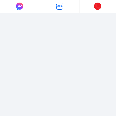
LIÊN HỆ AUTO365
Địa chỉ:
4/4/1/7 Đường Số 3, Phường Hiệp Bình, TP. Hồ Chí Minh.
Hotline:
0365365911
-
0365365365
Email:
marketing@365group.com.vn
Website:
auto365.vn
Thời gian làm việc:
(8:30 - 17:30)
VỀ CHÚNG TÔI