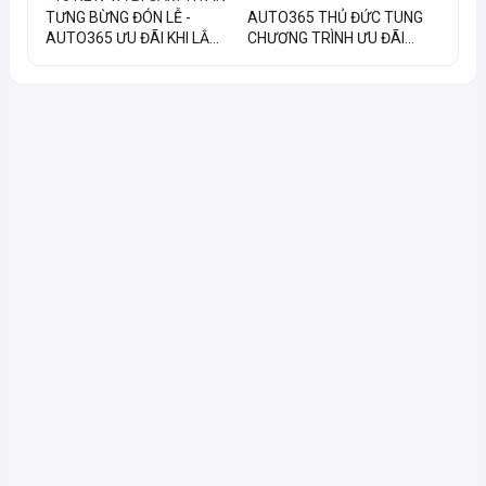
TƯNG BỪNG ĐÓN LỄ -
AUTO365 THỦ ĐỨC TUNG
AUTO365 ƯU ĐÃI KHI LẮ...
CHƯƠNG TRÌNH ƯU ĐÃI...