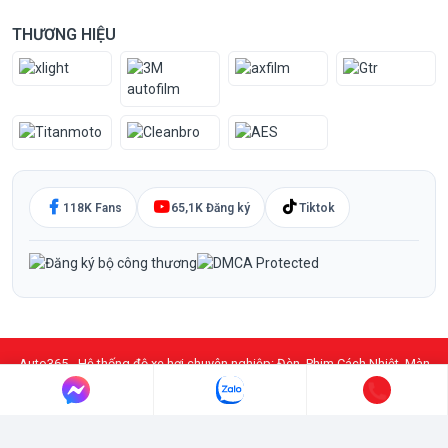
THƯƠNG HIỆU
118K Fans
65,1K Đăng ký
Tiktok
Auto365 - Hệ thống độ xe hơi chuyên nghiệp: Đèn, Phim Cách Nhiệt, Màn
Hình DVD Android, PPF