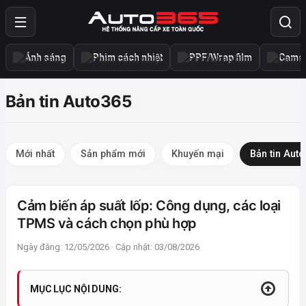
Ánh sáng
Phim cách nhiệt
PPF/Wrap film
Camer
Bản tin Auto365
Mới nhất
Sản phẩm mới
Khuyến mại
Bản tin Aut
Cảm biến áp suất lốp: Công dụng, các loại
TPMS và cách chọn phù hợp
Ngày đăng: 12/05/2026 · Cập nhật: 03/08/2026
MỤC LỤC NỘI DUNG: