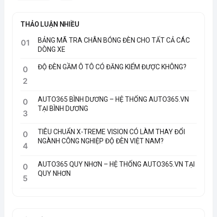
THẢO LUẬN NHIỀU
BẢNG MÃ TRA CHÂN BÓNG ĐÈN CHO TẤT CẢ CÁC
01
DÒNG XE
ĐỘ ĐÈN GẦM Ô TÔ CÓ ĐĂNG KIỂM ĐƯỢC KHÔNG?
0
2
AUTO365 BÌNH DƯƠNG – HỆ THỐNG AUTO365.VN
0
TẠI BÌNH DƯƠNG
3
TIÊU CHUẨN X-TREME VISION CÓ LÀM THAY ĐỔI
0
NGÀNH CÔNG NGHIỆP ĐỘ ĐÈN VIỆT NAM?
4
AUTO365 QUY NHƠN – HỆ THỐNG AUTO365.VN TẠI
0
QUY NHƠN
5