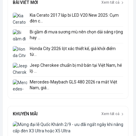
BÀI VIẾT MỚI
Xem tất cả
Kia Cerato 2017 lắp bi LED V20 New 2025: Cụm
đèn c...
Bi gầm đi mưa sương mù nên chọn dải sáng rộng
hay ...
Honda City 2026 lột xác thiết kế, giá khởi điểm
từ...
Jeep Cherokee chuẩn bị mở bán tại Việt Nam, hé
lộ ...
Mercedes-Maybach GLS 480 2026 ra mắt Việt
Nam, giá...
KHUYẾN MÃI
Xem tất cả