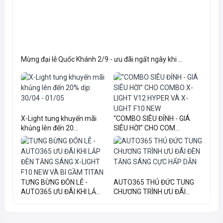
Mừng đại lễ Quốc Khánh 2/9 - ưu đãi ngất ngây khi ...
X-Light tung khuyến mãi
“COMBO SIÊU ĐỈNH - GIÁ
khủng lên đến 20...
SIÊU HỜI” CHO COM...
TƯNG BỪNG ĐÓN LỄ -
AUTO365 THỦ ĐỨC TUNG
AUTO365 ƯU ĐÃI KHI LẮ...
CHƯƠNG TRÌNH ƯU ĐÃI...