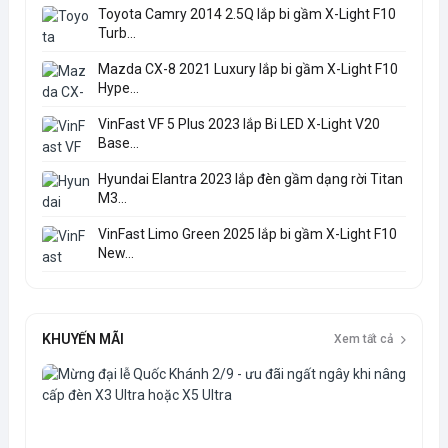
Toyota Camry 2014 2.5Q lắp bi gầm X-Light F10
Turb...
Mazda CX-8 2021 Luxury lắp bi gầm X-Light F10
Hype...
VinFast VF 5 Plus 2023 lắp Bi LED X-Light V20
Base...
Hyundai Elantra 2023 lắp đèn gầm dạng rời Titan
M3...
VinFast Limo Green 2025 lắp bi gầm X-Light F10
New...
KHUYẾN MÃI
Xem tất cả