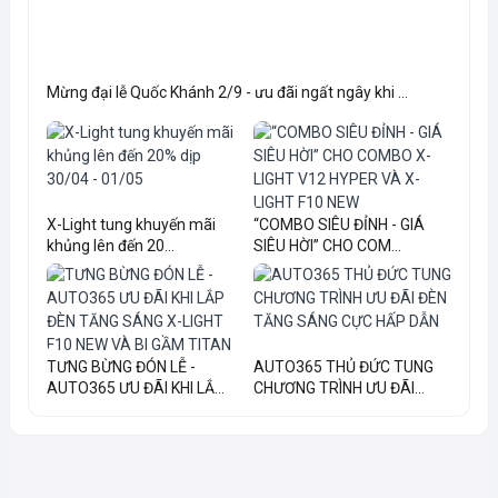
Mừng đại lễ Quốc Khánh 2/9 - ưu đãi ngất ngây khi ...
X-Light tung khuyến mãi
“COMBO SIÊU ĐỈNH - GIÁ
khủng lên đến 20...
SIÊU HỜI” CHO COM...
TƯNG BỪNG ĐÓN LỄ -
AUTO365 THỦ ĐỨC TUNG
AUTO365 ƯU ĐÃI KHI LẮ...
CHƯƠNG TRÌNH ƯU ĐÃI...