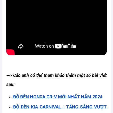
—> Các anh có thể tham khảo thêm một số bài viết 
sau:
ĐỘ ĐÈN HONDA CR-V MỚI NHẤT NĂM 2024
ĐỘ ĐÈN KIA CARNIVAL - TĂNG SÁNG VƯỢT 