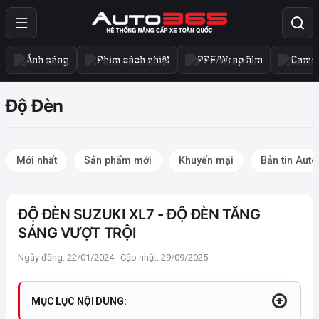
Ánh sáng
Phim cách nhiệt
PPF/Wrap film
Camer
Độ Đèn
Mới nhất
Sản phẩm mới
Khuyến mại
Bản tin Aut
ĐỘ ĐÈN SUZUKI XL7 - ĐỘ ĐÈN TĂNG
SÁNG VƯỢT TRỘI
Ngày đăng: 22/01/2024 · Cập nhật: 29/09/2025
MỤC LỤC NỘI DUNG: