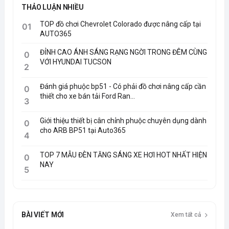
THẢO LUẬN NHIỀU
TOP đồ chơi Chevrolet Colorado được nâng cấp tại
01
AUTO365
ĐỈNH CAO ÁNH SÁNG RẠNG NGỜI TRONG ĐÊM CÙNG
0
VỚI HYUNDAI TUCSON
2
Đánh giá phuộc bp51 - Có phải đồ chơi nâng cấp cần
0
thiết cho xe bán tải Ford Ran...
3
Giới thiệu thiết bị cân chỉnh phuộc chuyên dụng dành
0
cho ARB BP51 tại Auto365
4
TOP 7 MẪU ĐÈN TĂNG SÁNG XE HƠI HOT NHẤT HIỆN
0
NAY
5
BÀI VIẾT MỚI
Xem tất cả