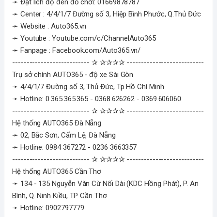
➛ Đặt lich độ đèn đồ chơi: 01669878787
➛ Center : 4/4/1/7 Đường số 3, Hiệp Bình Phước, Q.Thủ Đức
➛ Website : Auto365.vn
➛ Youtube : Youtube.com/c/ChannelAuto365
➛ Fanpage : Facebook.com/Auto365.vn/
--------------------------- ✰ ✰✰✰✰ ---------------------------
Trụ sở chính AUTO365 - độ xe Sài Gòn
➛ 4/4/1/7 Đường số 3, Thủ Đức, Tp Hồ Chí Minh
➛ Hotline: 0.365.365.365 - 0368.626262 - 0369.606060
--------------------------- ✰ ✰✰✰✰ ---------------------------
Hệ thống AUTO365 Đà Nẵng
➛ 02, Bắc Sơn, Cẩm Lệ, Đà Nẵng
➛ Hotline: 0984 367272 - 0236 3663357
--------------------------- ✰ ✰✰✰✰ ---------------------------
Hệ thống AUTO365 Cần Thơ
➛ 134 - 135 Nguyễn Văn Cừ Nối Dài (KDC Hồng Phát), P. An
Bình, Q. Ninh Kiều, TP Cần Thơ
➛ Hotline: 0902797779