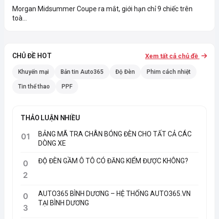
Morgan Midsummer Coupe ra mắt, giới hạn chỉ 9 chiếc trên
toà...
CHỦ ĐỀ HOT
Xem tất cả chủ đề
Khuyến mại
Bản tin Auto365
Độ Đèn
Phim cách nhiệt
Tin thể thao
PPF
THẢO LUẬN NHIỀU
BẢNG MÃ TRA CHÂN BÓNG ĐÈN CHO TẤT CẢ CÁC
01
DÒNG XE
ĐỘ ĐÈN GẦM Ô TÔ CÓ ĐĂNG KIỂM ĐƯỢC KHÔNG?
0
2
AUTO365 BÌNH DƯƠNG – HỆ THỐNG AUTO365.VN
0
TẠI BÌNH DƯƠNG
3