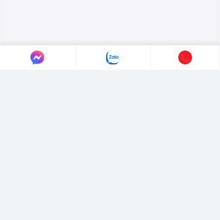
LIÊN HỆ AUTO365
Địa chỉ:
4/4/1/7 Đường Số 3, Phường Hiệp Bình, TP. Hồ Chí Minh.
Hotline:
0365365911
-
0365365365
Email:
marketing@365group.com.vn
Website:
auto365.vn