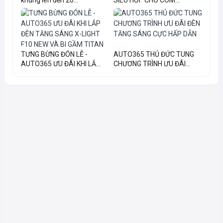
TƯNG BỪNG ĐÓN LỄ -
AUTO365 THỦ ĐỨC TUNG
AUTO365 ƯU ĐÃI KHI LẮ...
CHƯƠNG TRÌNH ƯU ĐÃI...