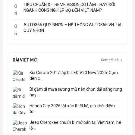
TIÊU CHUẨN X-TREME VISION CÓ LÀM THAY ĐỔI
0
NGÀNH CÔNG NGHIỆP ĐỘ ĐÈN VIỆT NAM?
4
AUTO365 QUY NHƠN – HỆ THỐNG AUTO365.VN TẠI
0
QUY NHƠN
5
BÀI VIẾT MỚI
Xem tất cả
Kia Cerato 2017 lắp bi LED V20 New 2025: Cụm
đèn c...
Bi gầm đi mưa sương mù nên chọn dải sáng rộng
hay ...
Honda City 2026 lột xác thiết kế, giá khởi điểm
từ...
Jeep Cherokee chuẩn bị mở bán tại Việt Nam, hé
lộ ...