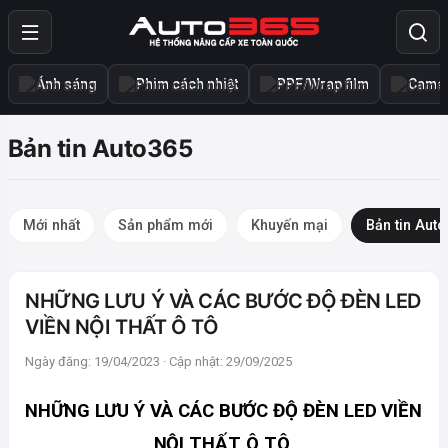
Ánh sáng
Phim cách nhiệt
PPF/Wrap film
Camer
Bản tin Auto365
Mới nhất
Sản phẩm mới
Khuyến mại
Bản tin Aut
NHỮNG LƯU Ý VÀ CÁC BƯỚC ĐỘ ĐÈN LED
VIỀN NỘI THẤT Ô TÔ
Ngày đăng: 19/04/2023 · Cập nhật: 29/09/2025
NHỮNG LƯU Ý VÀ CÁC BƯỚC ĐỘ ĐÈN LED VIỀN 
NỘI THẤT Ô TÔ