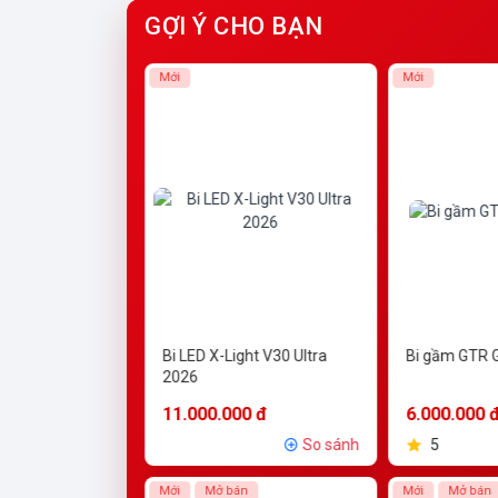
GỢI Ý CHO BẠN
Mới
Mới
ng rời Titan
Bi LED X-Light V30 Ultra
Bi gầm GTR 
ltra V3
2026
 đ
11.000.000 đ
6.000.000 
So sánh
So sánh
5
Mới
Mở bán
Mới
Mở bán