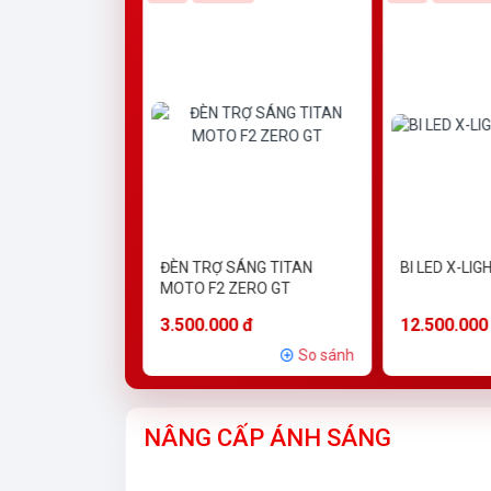
h Trình
ĐÈN TRỢ SÁNG TITAN
BI LED X-LI
10
MOTO F2 ZERO GT
 đ
3.500.000 đ
12.500.000
So sánh
So sánh
NÂNG CẤP ÁNH SÁNG