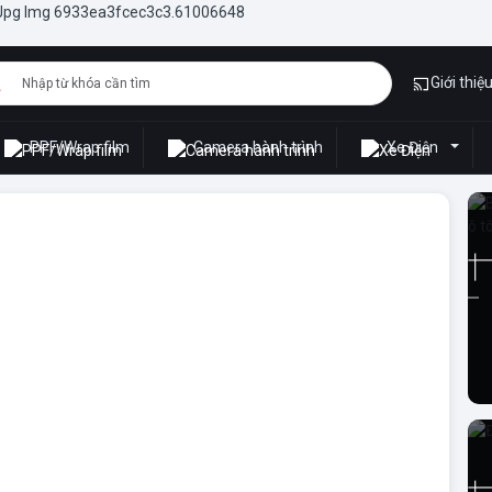
e hơi chuyên nghiệp: Đèn
Giới thiệ
PPF/Wrap film
Camera hành trình
Xe Điện