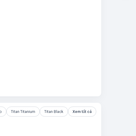
ro
Titan Titanium
Titan Black
Xem tất cả