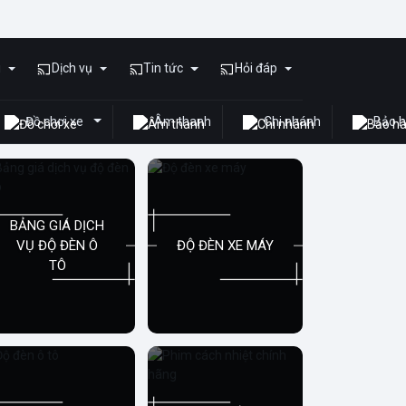
, Phim Cách Nhiệt, Màn 
u
Dịch vụ
Tin tức
Hỏi đáp
Đồ chơi xe
Âm thanh
Chi nhánh
Bảo 
BẢNG GIÁ DỊCH
VỤ ĐỘ ĐÈN Ô
ĐỘ ĐÈN XE MÁY
TÔ