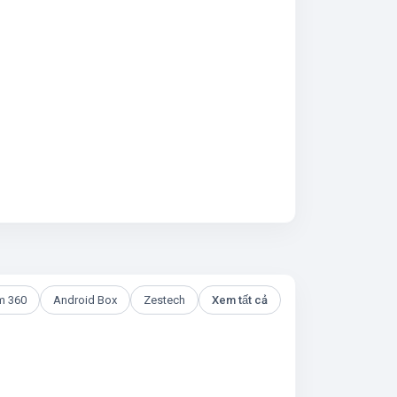
m 360
Android Box
Zestech
Xem tất cả