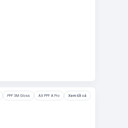
PPF 3M Gloss
AX PPF A Pro
Xem tất cả