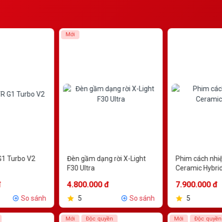
Mới
G1 Turbo V2
Đèn gầm dạng rời X-Light
Phim cách nhi
F30 Ultra
Ceramic Hybri
đ
4.800.000 đ
7.900.000 đ
So sánh
5
So sánh
5
Mới
Độc quyền
Mới
Độc quyền