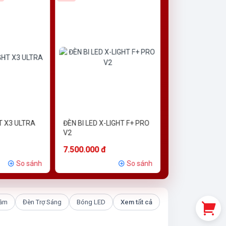
T X3 ULTRA
ĐÈN BI LED X-LIGHT F+ PRO
BI LED TITAN M
V2
STORM
7.500.000 đ
6.000.000 đ
So sánh
So sánh
Gầm
Đèn Trợ Sáng
Bóng LED
Xem tất cả