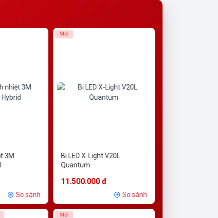
Mới
Mới
ệt 3M
Bi LED X-Light V20L
ĐÈN TRỢ SÁNG 
d
Quantum
ULTRA V2
11.500.000 đ
6.500.000 đ
So sánh
So sánh
Mới
Mới