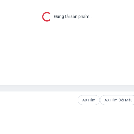
Đang tải...
Đang tải sản phẩm...
AX Film
AX Film Đổi Màu