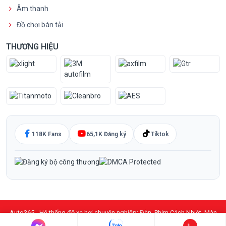
Âm thanh
Đồ chơi bán tải
THƯƠNG HIỆU
118K Fans
65,1K Đăng ký
Tiktok
Auto365 - Hệ thống độ xe hơi chuyên nghiệp: Đèn, Phim Cách Nhiệt, Màn
Hình DVD Android, PPF