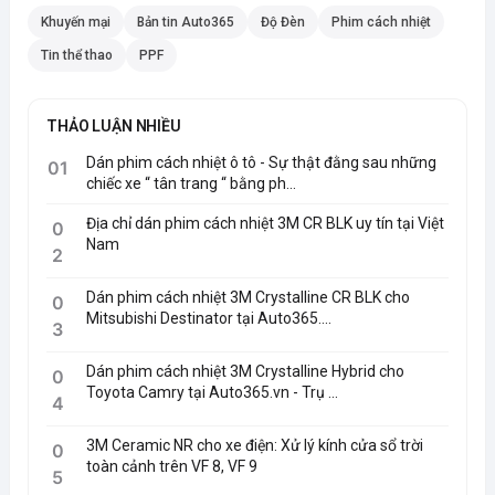
Khuyến mại
Bản tin Auto365
Độ Đèn
Phim cách nhiệt
Tin thể thao
PPF
THẢO LUẬN NHIỀU
Dán phim cách nhiệt ô tô - Sự thật đằng sau những
01
chiếc xe “ tân trang “ bằng ph...
Địa chỉ dán phim cách nhiệt 3M CR BLK uy tín tại Việt
0
Nam
2
Dán phim cách nhiệt 3M Crystalline CR BLK cho
0
Mitsubishi Destinator tại Auto365....
3
Dán phim cách nhiệt 3M Crystalline Hybrid cho
0
Toyota Camry tại Auto365.vn - Trụ ...
4
3M Ceramic NR cho xe điện: Xử lý kính cửa sổ trời
0
toàn cảnh trên VF 8, VF 9
5